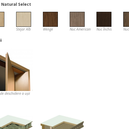
r Natural Select
Stejar Alb
Wenge
Nuc American
Nuc Închis
Nuc
i
de deschidere a ușii