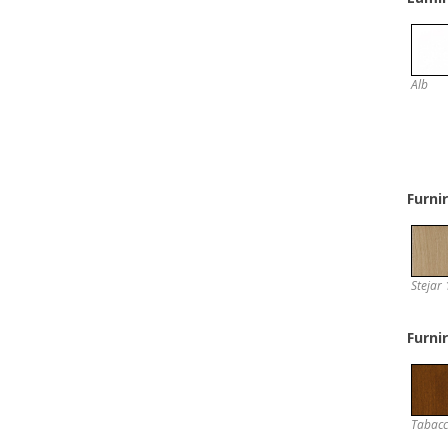
Alb
Furni
Stejar 
Furni
Tabac