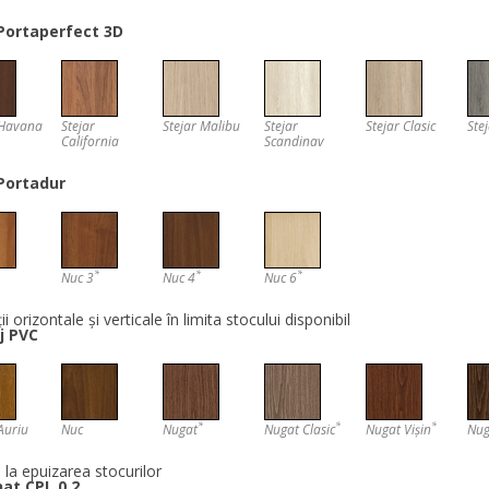
 Portaperfect 3D
 Havana
Stejar
Stejar Malibu
Stejar
Stejar Clasic
Ste
California
Scandinav
 Portadur
*
*
*
Nuc 3
Nuc 4
Nuc 6
ii orizontale și verticale în limita stocului disponibil
aj PVC
*
*
*
Auriu
Nuc
Nugat
Nugat Clasic
Nugat Vișin
Nug
la epuizarea stocurilor
at CPL 0,2