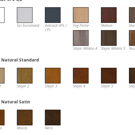
Gri Euroinvest
Antracit HPL /
Fag Porta
Mahon
Nuc
CPL
Stejar Milano 4
Stejar Milano 5
Nuc
r Natural Standard
1
Stejar 2
Stejar 3
Stejar 4
Stejar 5
Ste
r Natural Satin
co
Mocca
Nero