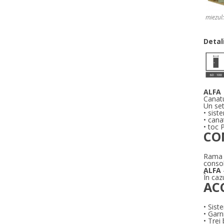
miezul:
Detali
ALFA
Canatu
Un set
• sist
• can
• toc 
CO
Rama c
consol
ALFA
În caz
AC
• Sist
• Garn
• Trei