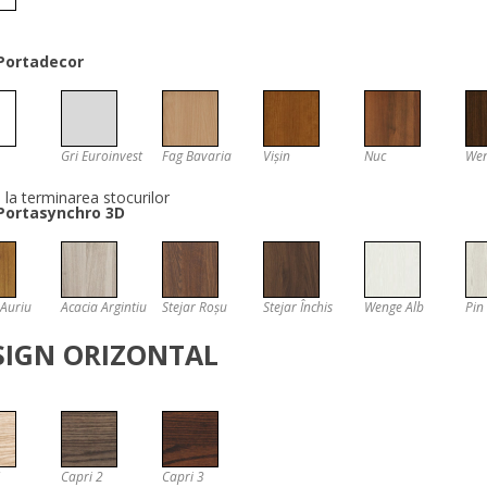
 Portadecor
Gri Euroinvest
Fag Bavaria
Vișin
Nuc
We
la terminarea stocurilor
 Portasynchro 3D
 Auriu
Acacia Argintiu
Stejar Roșu
Stejar Închis
Wenge Alb
Pin
SIGN ORIZONTAL
1
Capri 2
Capri 3