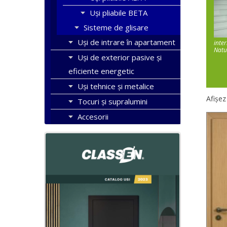
Uși pliabile BETA
Sisteme de glisare
Uși de intrare în apartament
inte
Natur
Uşi de exterior pasive şi
eficiente energetic
Uși tehnice și metalice
Afișez
Tocuri şi supralumini
Accesorii