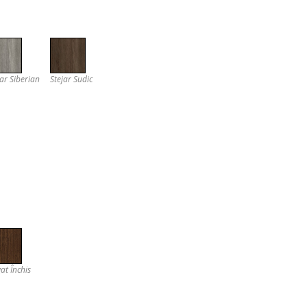
jar Siberian
Stejar Sudic
at Închis