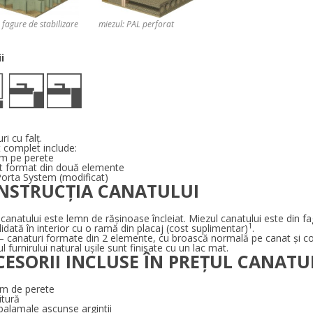
 fagure de stabilizare
miezul: PAL perforat
i
ri cu falţ.
 complet include:
em pe perete
at format din două elemente
Porta System (modificat)
NSTRUCȚIA CANATULUI
anatului este lemn de rășinoase încleiat. Miezul canatului este din fa
1
idată în interior cu o ramă din placaj (cost suplimentar)
.
– canaturi formate din 2 elemente, cu broască normală pe canat şi c
ul furnirului natural ușile sunt finisate cu un lac mat.
CESORII INCLUSE ÎN PREȚUL CANATU
em de perete
itură
 balamale ascunse argintii