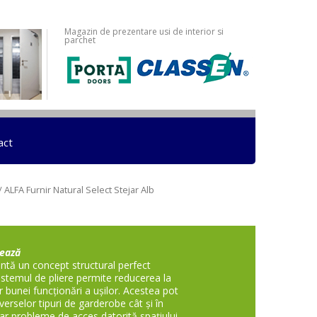
Magazin de prezentare usi de interior si
parchet
act
/ ALFA Furnir Natural Select Stejar Alb
tează
zintă un concept structural perfect
 Sistemul de pliere permite reducerea la
 bunei funcţionări a uşilor. Acestea pot
diverselor tipuri de garderobe cât şi în
apar probleme de acces datorită spaţiului