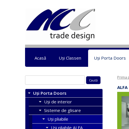
Acasă
Uși Classen
Uși Porta Doors
Prima 
Caută
după:
ALFA 
Uși Porta Doors
Uși de interior
Sisteme de glisare
Uși pliabile
Uși pliabile ALFA