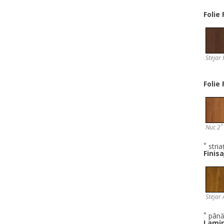
Folie
Stejar
Folie
*
Nuc 2
*
striaț
Finis
Stejar 
*
până 
Lamin