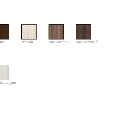
*
nge
Nuc Alb
Nuc Verona 2
Nuc Verona 3
 Norvegian