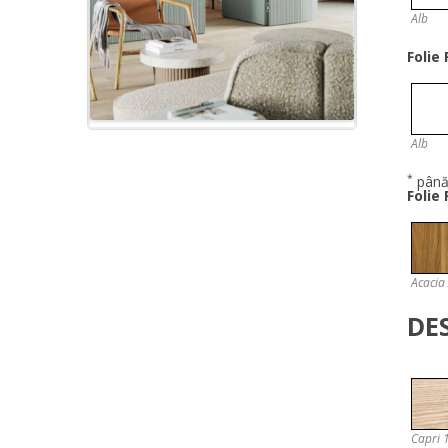
Alb
Folie
Alb
*
până 
Folie
Acacia
DE
Capri 