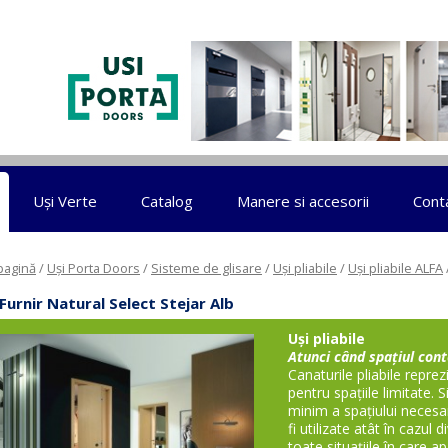
Sari la conținut
Uși Verte
Catalog
Manere si accesorii
Cont
pagină
/
Uși Porta Doors
/
Sisteme de glisare
/
Uși pliabile
/
Uși pliabile ALFA
Furnir Natural Select Stejar Alb
Uși pliabile
Atunci când spațiul con
Canaturile pliabile repre
pentru spaţiile limitate.
minim a spaţiului necesar
fi utilizate atât în cazul 
toate situaţiile în care 