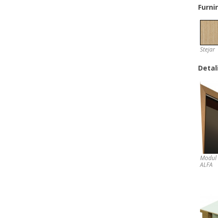
Furni
Stejar
Detali
Modul 
ALFA