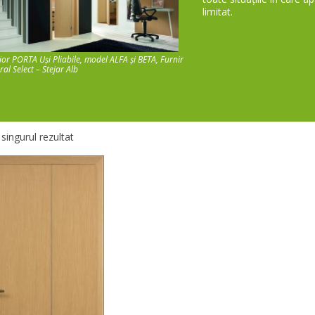
limitat.
rior PORTA Uși Pliabile, model ALFA şi BETA, Furnir
al Select – Stejar Alb
 singurul rezultat