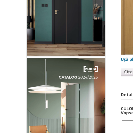
Ușă p
Cit
Detal
CULOR
Vopse