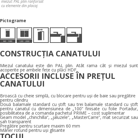
miezul: PAL plin ranforsat
cu elemente din placaj
Pictograme
CONSTRUCȚIA CANATULUI
Miezul canatului este din PAL plin. Atât rama cât și miezul sunt
acoperite pe ambele fețe cu plăci HDF.
ACCESORII INCLUSE ÎN PREȚUL
CANATULUI
Broască cu cheie simplă, cu blocare pentru uși de baie sau pregătire
pentru cilindru
Două balamale standard cu știft sau trei balamale standard cu știft
pentru canatul cu dimensiunea de „100“ finisate cu folie Portadur,
posibilitatea de a comanda pachetul PRIME – cost suplimentar
Geam model „chinchilla“, „jaluzele”, „MasterCarre”, mat securizat sau
șah transparent
Pregătire pentru scurtare maxim 60 mm
Mâner rotund pentru uși glisante
TOCUL