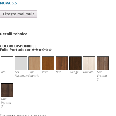
NOVA 5.5
Citește mai mult
Detalii tehnice
CULORI DISPONIBILE
Folie Portadecor ★★★☆☆☆
Alb
Gri
Fag
Vișin
Nuc
Wenge
Nuc Alb
Nuc
Euroinvest
Bavaria
Verona
2
Nuc
Verona
*
3
*