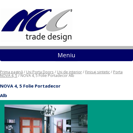
Sari la conținut
Meniu
Prima pagină
/
Uși Porta Doors
/
Uși de interior
/
Finisaj sintetic
/
Porta
NOVA 4, 5
/ NOVA 4, 5 Folie Portadecor Alb
NOVA 4, 5 Folie Portadecor
Alb