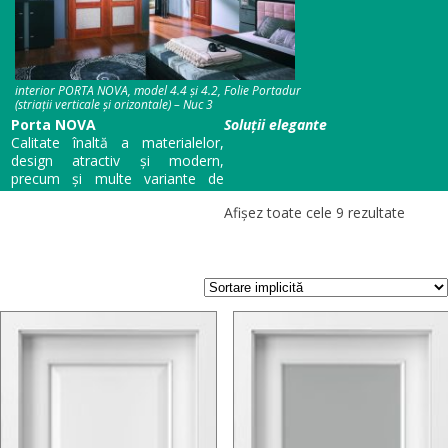
interior PORTA NOVA, model 4.4 și 4.2, Folie Portadur
(striații verticale și orizontale) – Nuc 3
Porta NOVA
Soluții elegante
Calitate înaltă a materialelor,
design atractiv și modern,
precum și multe variante de
geamuri sunt atuurile principale
Afișez toate cele 9 rezultate
ale acestei colecții. Ușile Porta
NOVA
se potrivesc atât pentru
spații rezidențiale, cât și pentru
birouri.