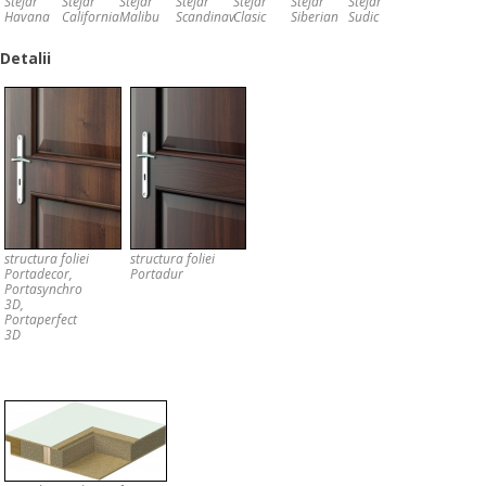
Stejar
Stejar
Stejar
Stejar
Stejar
Stejar
Stejar
Havana
California
Malibu
Scandinav
Clasic
Siberian
Sudic
Detalii
structura foliei
structura foliei
Portadecor,
Portadur
Portasynchro
3D,
Portaperfect
3D