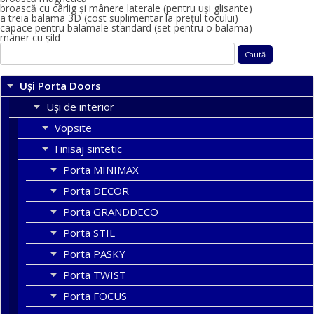
broască cu cârlig și mânere laterale (pentru uși glisante)
a treia balama 3D (cost suplimentar la prețul tocului)
capace pentru balamale standard (set pentru o balama)
mâner cu șild
Caută
după:
Uși Porta Doors
Uși de interior
Vopsite
Finisaj sintetic
Porta MINIMAX
Porta DECOR
Porta GRANDDECO
Porta STIL
Porta PASKY
Porta TWIST
Porta FOCUS