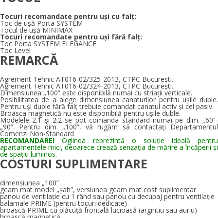
Tocuri recomandate pentru uși cu falț:
Toc de uşă Porta SYSTEM
Tocul de uşă MINIMAX
Tocuri recomandate pentru uși fără falț:
Toc Porta SYSTEM ELEGANCE
Toc Level
REMARCĂ
Agrement Tehnic AT016-02/325-2013, CTPC Bucureşti.
Agrement Tehnic AT016-02/324-2013, CTPC Bucureşti.
Dimensiunea „100” este disponibilă numai cu striaţii verticale.
Posibilitatea de a alege dimensiunea canaturilor pentru ușile duble.
Pentru uși duble fără falţ trebuie comandat canatul activ și cel pasiv.
Broasca magnetică nu este disponibilă pentru ușile duble.
Modelele 2.1 și 2.2 se pot comanda standard numai pe dim. „60”-
„90”. Pentru dim. „100”, vă rugăm să contactați Departamentul
Comenzi Non-Standard
RECOMANDARE!
Oglinda reprezintă o soluţie ideală pentru
apartamentele mici, deoarece crează senzaţia de mărire a încăperii şi
de spaţiu luminos.
COSTURI SUPLIMENTARE
dimensiunea „100”
geam mat model „șah”, versiunea geam mat cost suplimentar
panou de ventilaţie cu 1 rând sau panou cu decupaj pentru ventilaţie
balamale PRIME (pentru tocuri dedicate)
broască PRIME cu plăcuță frontală lucioasă (argintiu sau auriu)
broască magnetică