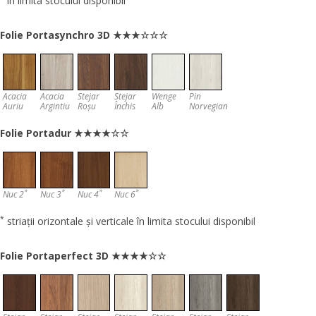
în limita stocului disponibil
Folie Portasynchro 3D ★★★☆☆☆
Acacia
Acacia
Stejar
Stejar
Wenge
Pin
Auriu
Argintiu
Roșu
Închis
Alb
Norvegian
Folie Portadur ★★★★☆☆
*
*
*
*
Nuc 2
Nuc 3
Nuc 4
Nuc 6
*
striații orizontale și verticale în limita stocului disponibil
Folie Portaperfect 3D ★★★★☆☆