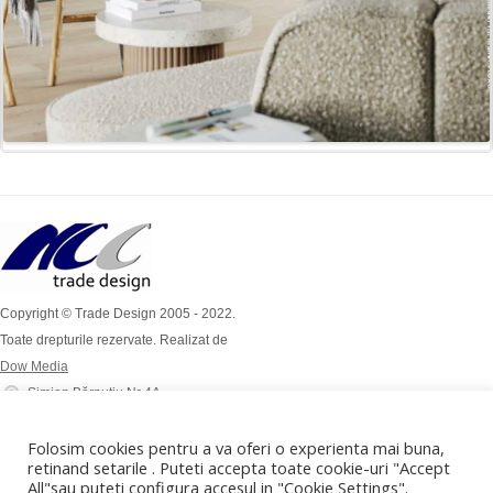
Copyright © Trade Design 2005 - 2022.
Toate drepturile rezervate. Realizat de
Dow Media
Simion Bărnuțiu Nr 4A
Mob: 0724 / 386 112
Folosim cookies pentru a va oferi o experienta mai buna,
Mob: 0732 / 970 192
retinand setarile . Puteti accepta toate cookie-uri "Accept
office@tradedesign.ro ,
All"sau puteti configura accesul in "Cookie Settings".