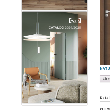
NATU
Cit
Detal
CULOR