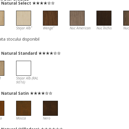
ir Natural Select ★★★★☆☆
*
*
Stejar Alb
Wenge
Nuc American
Nuc Închis
Nuc
mita stocului disponibil
ir Natural Standard ★★★★☆☆
1
Stejar Alb (RAL
9016)
ir Natural Satin ★★★★☆☆
co
Mocca
Nero