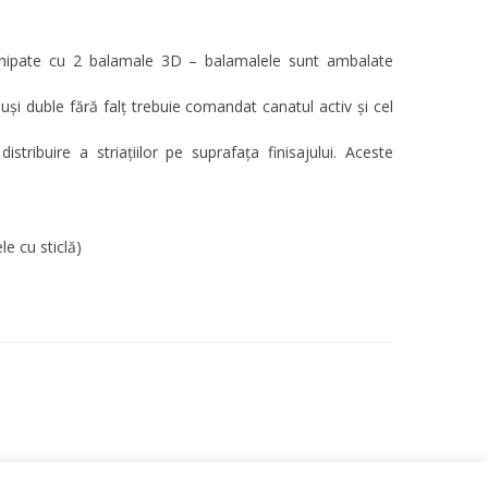
echipate cu 2 balamale 3D – balamalele sunt ambalate
uși duble fără falţ trebuie comandat canatul activ și cel
stribuire a striațiilor pe suprafața finisajului. Aceste
e cu sticlă)