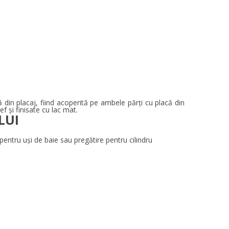
 din placaj, fiind acoperită pe ambele părți cu placă din
ef și finisate cu lac mat.
LUI
pentru uşi de baie sau pregătire pentru cilindru