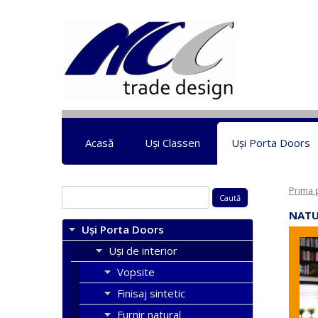
Acasă
Uși Classen
Uși Porta Doors
Prima 
Caută
după:
NATUR
Uși Porta Doors
Uși de interior
Vopsite
Finisaj sintetic
Furnir natural