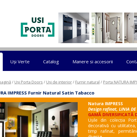
Sari la conținut
Uși Verte
Catalog
Manere si accesorii
Cont
pagină
/
Uși Porta Doors
/
Uși de interior
/
Furnir natural
/
Porta NATURA IM
A IMPRESS Furnir Natural Satin Tabacco
Natura IMPRESS
Design rafinat, LINIA DE
GAMĂ DIVERSIFICATĂ 
Ușile din colecția Po
decorativă cu utilitatea
timp rafinat, permitân
diverse.