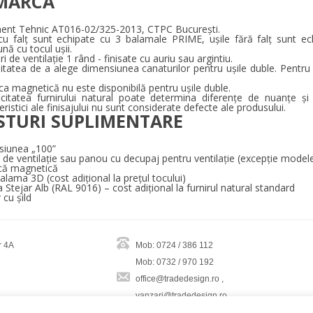
MARCĂ
ent Tehnic AT016-02/325-2013, CTPC Bucureşti.
 cu falț sunt echipate cu 3 balamale PRIME, ușile fără falț sunt 
nă cu tocul ușii.
i de ventilaţie 1 rând - finisate cu auriu sau argintiu.
litatea de a alege dimensiunea canaturilor pentru ușile duble. Pentru 
a magnetică nu este disponibilă pentru ușile duble.
icitatea furnirului natural poate determina diferențe de nuanțe și di
eristici ale finisajului nu sunt considerate defecte ale produsului.
STURI SUPLIMENTARE
siunea „100”
de ventilaţie sau panou cu decupaj pentru ventilaţie (excepție modelel
că magnetică
balama 3D (cost adițional la prețul tocului)
 Stejar Alb (RAL 9016) – cost adițional la furnirul natural standard
cu șild
r 4A
Mob: 0724 / 386 112
Mob: 0732 / 970 192
office@tradedesign.ro ,
vanzari@tradedesign.ro