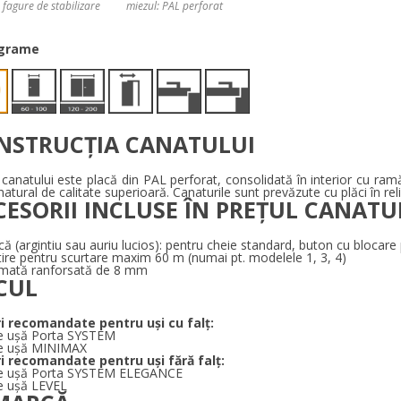
 fagure de stabilizare
miezul: PAL perforat
ograme
NSTRUCȚIA CANATULUI
anatului este placă din PAL perforat, consolidată în interior cu ramă
 natural de calitate superioară. Canaturile sunt prevăzute cu plăci în reli
CESORII INCLUSE ÎN PREȚUL CANATU
ă (argintiu sau auriu lucios): pentru cheie standard, buton cu blocare 
ire pentru scurtare maxim 60 m (numai pt. modelele 1, 3, 4)
ă mată ranforsată de 8 mm
CUL
i recomandate pentru uși cu falț:
e uşă Porta SYSTEM
e uşă MINIMAX
i recomandate pentru uși fără falț:
e uşă Porta SYSTEM ELEGANCE
e uşă LEVEL