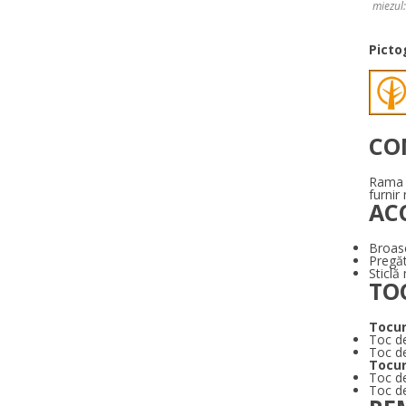
miezul:
Pict
CO
Rama c
furnir
AC
Broasc
Pregăt
Sticl
TO
Tocur
Toc d
Toc d
Tocur
Toc d
Toc d