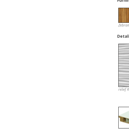
Furni
Zebra
Detali
relief 