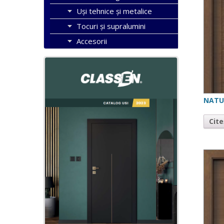
Uși tehnice și metalice
Tocuri şi supralumini
Accesorii
NATU
Cit