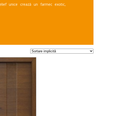
elief unice crează un farmec exotic,