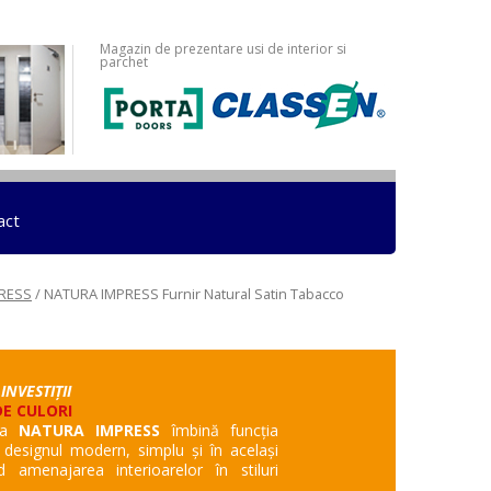
Magazin de prezentare usi de interior si
parchet
act
PRESS
/ NATURA IMPRESS Furnir Natural Satin Tabacco
 INVESTIȚII
DE CULORI
rta
NATURA IMPRESS
îmbină funcția
, designul modern, simplu și în același
d amenajarea interioarelor în stiluri