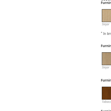
Furn
Stejar
*
în li
Furn
Stejar 
Furn
Tabac