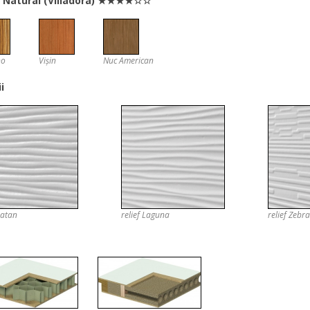
r Natural (Villadora) ★★★★☆☆
no
Vișin
Nuc American
i
Ratan
relief Laguna
relief Zebra