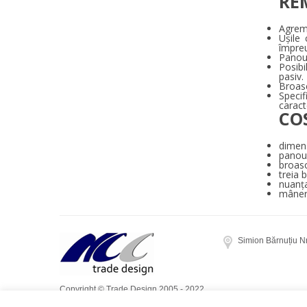
RE
Agrem
Ușile
împreu
Panour
Posibi
pasiv.
Broasc
Specif
caract
CO
dimen
panou 
broas
treia 
nuanța
mâner 
Simion Bărnuțiu N
Copyright © Trade Design 2005 - 2022.
Toate drepturile rezervate. Realizat de