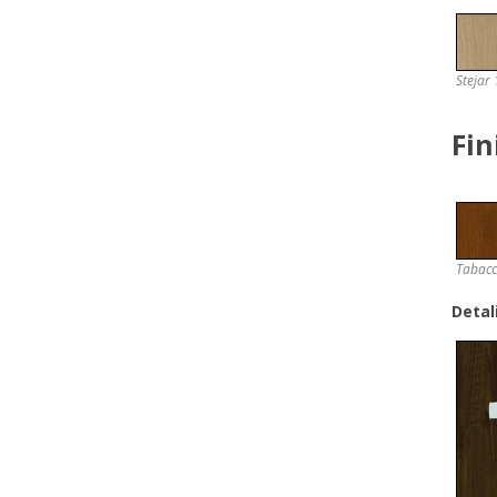
Stejar 
Fin
Tabac
Detali