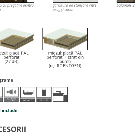
ă cu pregătire pentru
garnitură de etanşare între
balamale 2
u
prag şi canat
ezul: placă PAL
miezul: placă PAL
perforat
perforat + strat din
(27 dB)
pumb
(uşi ROENTGEN)
ograme
l include:
CESORII