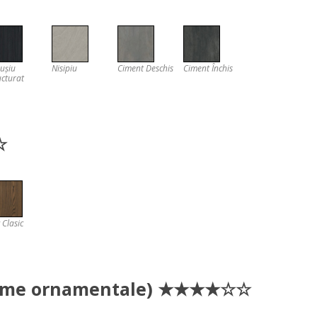
ușiu
Nisipiu
Ciment Deschis
Ciment Închis
ucturat
☆
 Clasic
u rame ornamentale) ★★★★☆☆