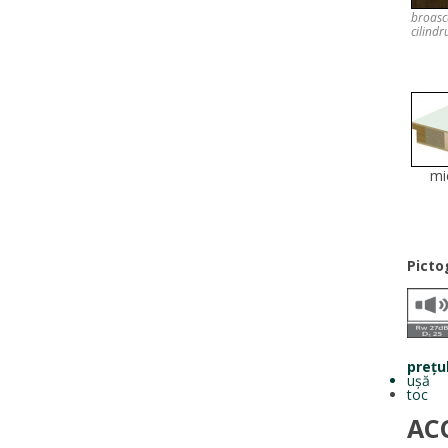
broasc
cilindr
mi
Pict
prețu
ușă
toc
AC