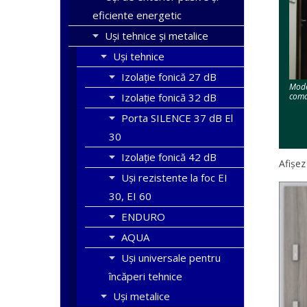
eficiente energetic
Uși tehnice și metalice
Uși tehnice
Izolație fonică 27 dB
Mode
coma
Izolație fonică 32 dB
Porta SILENCE 37 dB El
30
Izolație fonică 42 dB
Afișez
Uși rezistente la foc EI
30, EI 60
ENDURO
AQUA
Uşi universale pentru
încăperi tehnice
Uşi metalice