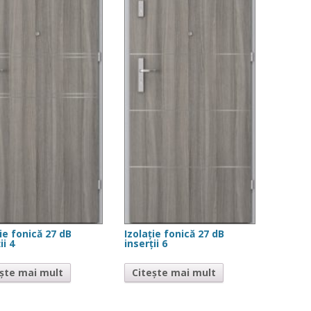
ție fonică 27 dB
Izolație fonică 27 dB
ii 4
inserții 6
ește mai mult
Citește mai mult