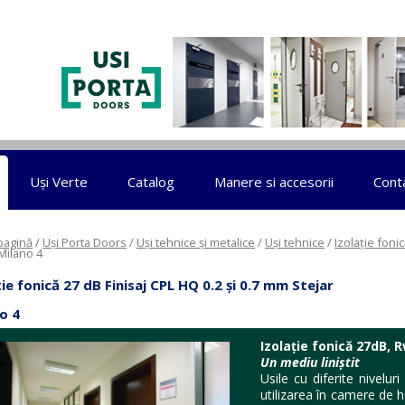
Sari la conținut
Uși Verte
Catalog
Manere si accesorii
Cont
pagină
/
Uși Porta Doors
/
Uși tehnice și metalice
/
Uși tehnice
/
Izolație foni
 Milano 4
ție fonică 27 dB Finisaj CPL HQ 0.2 și 0.7 mm Stejar
o 4
Izolație fonică 27dB, 
Un mediu liniștit
Usile cu diferite nivelur
utilizarea în camere de hot