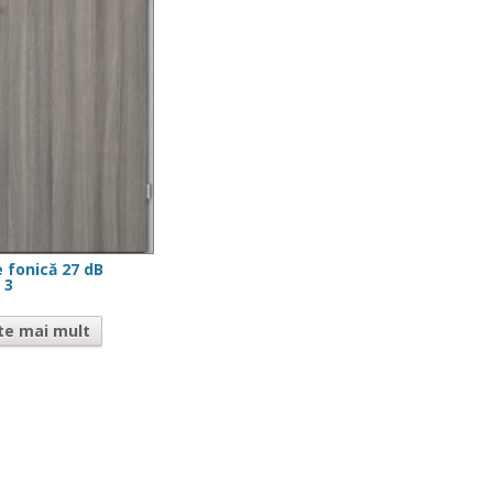
e fonică 27 dB
i 3
te mai mult