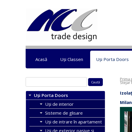
Acasă
Uși Classen
Uși Porta Doors
Prima 
Caută
Stejar
după:
Izola
Uși Porta Doors
Milan
Uși de interior
Sisteme de glisare
Uși de intrare în apartament
Uşi de exterior pasive şi