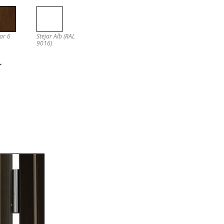
jar 6
Stejar Alb (RAL
9016)
☆