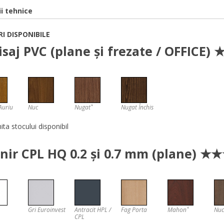
ii tehnice
I DISPONIBILE
isaj PVC (plane și frezate / OFFIC
*
Auriu
Nuc
Nugat
Nugat Închis
mita stocului disponibil
nir CPL HQ 0.2 şi 0.7 mm (plane)
*
Gri Euroinvest
Antracit HPL /
Fag Porta
Mahon
Nuc
CPL