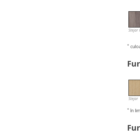
Stejar
*
culoa
Fu
Stejar
*
în li
Fu