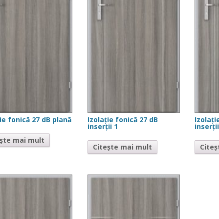
ție fonică 27 dB plană
Izolație fonică 27 dB
Izolați
inserții 1
inserți
ește mai mult
Citește mai mult
Citeș