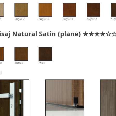
1
Stejar 2
Stejar 3
Stejar 4
Stejar 5
Ste
isaj Natural Satin (plane) ★★★★☆
co
Mocca
Nero
i