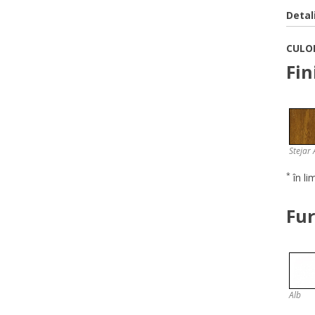
Detal
CULOR
Fin
Stejar 
*
în li
Fur
Alb