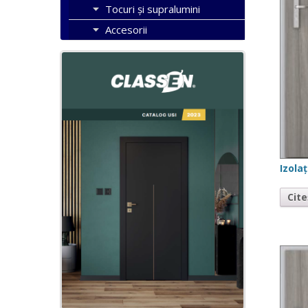
Tocuri şi supralumini
Accesorii
Izola
Cit