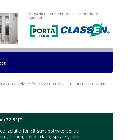
Magazin de prezentare usi de interior si
parchet
act
că 27 dB
/ Izolație fonică 27 dB Finisaj CPL HQ 0.2 și 0.7 mm
Rw (27-31)*
i de izolatie fonică sunt potrivite pentru
el, birouri, săli de clasă, spitale şi alte