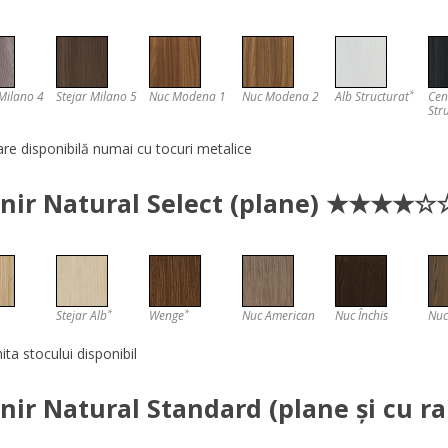
*
 Milano 4
Stejar Milano 5
Nuc Modena 1
Nuc Modena 2
Alb Structurat
Cen
Str
re disponibilă numai cu tocuri metalice
rnir Natural Select (plane) ★★★★☆
*
*
Stejar Alb
Wenge
Nuc American
Nuc Închis
Nuc
mita stocului disponibil
rnir Natural Standard (plane și c