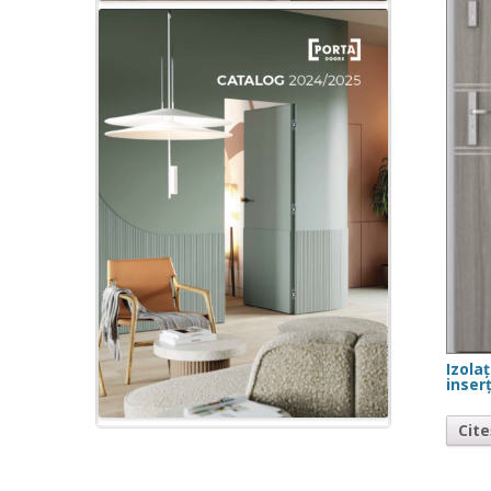
Izola
inserț
Cit