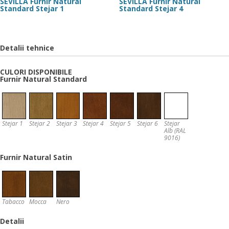
SEVILLA Furnir Natural
SEVILLA Furnir Natural
Standard Stejar 1
Standard Stejar 4
Detalii tehnice
CULORI DISPONIBILE
Furnir Natural Standard
Stejar 1
Stejar 2
Stejar 3
Stejar 4
Stejar 5
Stejar 6
Stejar
Alb (RAL
9016)
Furnir Natural Satin
Tabacco
Mocca
Nero
Detalii