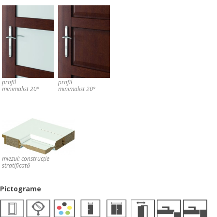
profil
profil
minimalist 20°
minimalist 20°
miezul: construcţie
stratificată
Pictograme