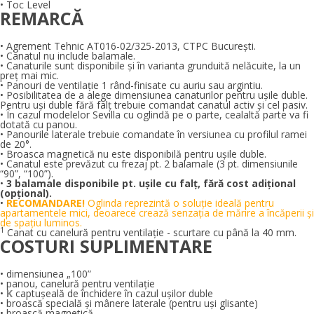
• Toc Level
REMARCĂ
• Agrement Tehnic AT016-02/325-2013, CTPC Bucureşti.
• Canatul nu include balamale.
• Canaturile sunt disponibile și în varianta grunduită nelăcuite, la un
preț mai mic.
• Panouri de ventilaţie 1 rând-finisate cu auriu sau argintiu.
• Posibilitatea de a alege dimensiunea canaturilor pentru ușile duble.
Pentru uși duble fără falţ trebuie comandat canatul activ și cel pasiv.
• În cazul modelelor Sevilla cu oglindă pe o parte, cealaltă parte va fi
dotată cu panou.
• Panourile laterale trebuie comandate în versiunea cu profilul ramei
de 20°.
• Broasca magnetică nu este disponibilă pentru ușile duble.
• Canatul este prevăzut cu frezaj pt. 2 balamale (3 pt. dimensiunile
“90”, “100”).
•
3 balamale disponibile pt. ușile cu falţ, fără cost adiţional
(opţional).
•
RECOMANDARE!
Oglinda reprezintă o soluţie ideală pentru
apartamentele mici, deoarece crează senzaţia de mărire a încăperii şi
de spaţiu luminos.
1
Canat cu canelură pentru ventilaţie - scurtare cu până la 40 mm.
COSTURI SUPLIMENTARE
• dimensiunea „100”
• panou, canelură pentru ventilaţie
•
K
captuşeală de închidere în cazul uşilor duble
• broască specială și mânere laterale (pentru uși glisante)
• broască magnetică