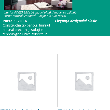
interior PORTA SEVILLA, model plină și model cu oglindă,
Furnir Natural Standard – Stejar Alb (RAL 9016)
Porta SEVILLA
Eleganța designului clasic
Construcţia tip panou, furnirul
natural precum şi soluţiile
tehnologice unice folosite în
cazul modelelor
SEVILLA
sunt
alegerea ideală pentru locuinţele
în care naturaleţea se îmbină cu
eleganţa modelelor clasice.