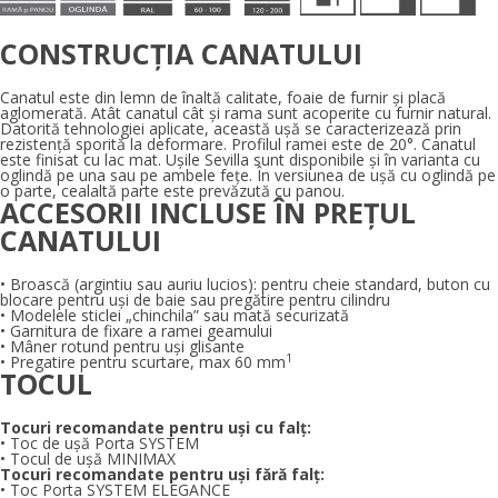
CONSTRUCȚIA CANATULUI
Canatul este din lemn de înaltă calitate, foaie de furnir şi placă
aglomerată. Atât canatul cât şi rama sunt acoperite cu furnir natural.
Datorită tehnologiei aplicate, această uşă se caracterizează prin
rezistenţă sporită la deformare. Profilul ramei este de 20°. Canatul
este finisat cu lac mat. Ușile Sevilla sunt disponibile și în varianta cu
oglindă pe una sau pe ambele feţe. În versiunea de ușă cu oglindă pe
o parte, cealaltă parte este prevăzută cu panou.
ACCESORII INCLUSE ÎN PREȚUL
CANATULUI
• Broască (argintiu sau auriu lucios): pentru cheie standard, buton cu
blocare pentru uşi de baie sau pregătire pentru cilindru
• Modelele sticlei „chinchila” sau mată securizată
• Garnitura de fixare a ramei geamului
• Mâner rotund pentru uși glisante
1
• Pregatire pentru scurtare, max 60 mm
TOCUL
Tocuri recomandate pentru uși cu falț:
• Toc de uşă Porta SYSTEM
• Tocul de uşă MINIMAX
Tocuri recomandate pentru uși fără falț:
• Toc Porta SYSTEM ELEGANCE