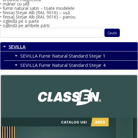
• mâner cu șild
• furnir natural satin – toate modelele
• finisaj Stejar Alb (RAL 9016) – ușă
• finisaj Stejar Alb (RAL 9016) – panou
• oglindă pe o parte
• oglindă pe ambele părţi
Caută
după:
SEVILLA
SEVILLA Furnir Natural Standard Stejar 1
SEVILLA Furnir Natural Standard Stejar 4