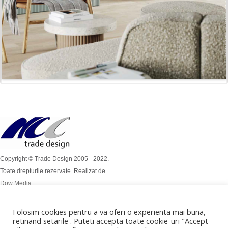
Copyright © Trade Design 2005 - 2022.
Toate drepturile rezervate. Realizat de
Dow Media
Simion Bărnuțiu Nr 4A
Mob: 0724 / 386 112
Folosim cookies pentru a va oferi o experienta mai buna,
retinand setarile . Puteti accepta toate cookie-uri "Accept
Mob: 0732 / 970 192