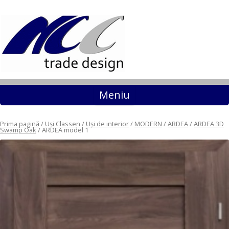
Sari la conținut
Meniu
Prima pagină
/
Uși Classen
/
Uși de interior
/
MODERN
/
ARDEA
/
ARDEA 3D
Swamp Oak
/ ARDEA model 1