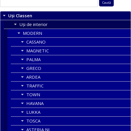
Caută
după:
Uși Classen
Uși de interior
MODERN
CASSANO
MAGNETIC
PALMA
GRECO
ARDEA
TRAFFIC
TOWN
HAVANA
LUKKA
TOSCA
ASTERIA NL