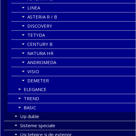
LINEA
ASTERIA R / B
DISCOVERY
TETYDA
CENTURY B
NATURA HR
ANDROMEDA
VISIO
DEMETER
ELEGANCE
TREND
BASIC
Uşi duble
Sisteme speciale
Uși tehnice și de exterior