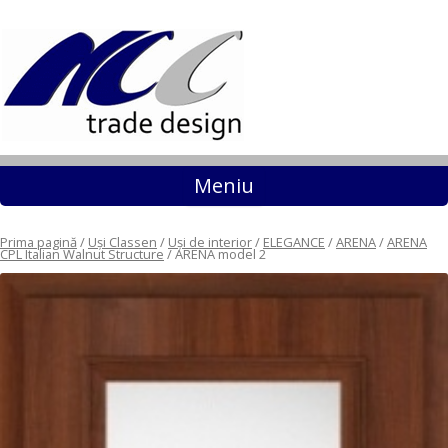
Sari la conținut
Meniu
Prima pagină
/
Uși Classen
/
Uși de interior
/
ELEGANCE
/
ARENA
/
ARENA
CPL Italian Walnut Structure
/ ARENA model 2