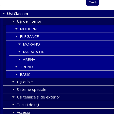
Caută
după:
Uși Classen
Uși de interior
MODERN
ELEGANCE
MORANO
MALAGA HR
ARENA
TREND
BASIC
Uşi duble
Sisteme speciale
Uși tehnice și de exterior
Tocuri de uși
Accesorii