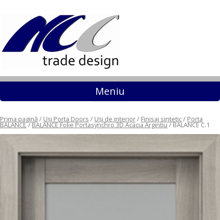
Sari la conținut
Meniu
Prima pagină
/
Uși Porta Doors
/
Uși de interior
/
Finisaj sintetic
/
Porta
BALANCE
/
BALANCE Folie Portasynchro 3D Acacia Argintiu
/ BALANCE C.1