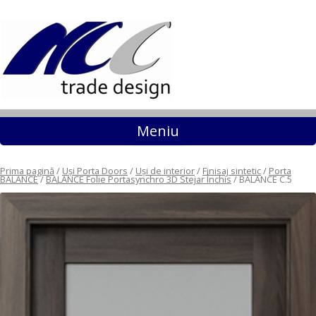
Sari la conținut
Meniu
Prima pagină
/
Uși Porta Doors
/
Uși de interior
/
Finisaj sintetic
/
Porta
BALANCE
/
BALANCE Folie Portasynchro 3D Stejar Închis
/ BALANCE C.5