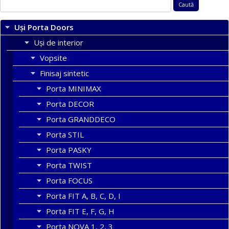
Caută
după:
Uși Porta Doors
Uși de interior
Vopsite
Finisaj sintetic
Porta MINIMAX
Porta DECOR
Porta GRANDDECO
Porta STIL
Porta PASKY
Porta TWIST
Porta FOCUS
Porta FIT A, B, C, D, I
Porta FIT E, F, G, H
Porta NOVA 1, 2, 3