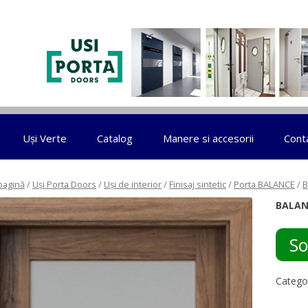
Sari la conținut
Uși Verte
Catalog
Manere si accesorii
Cont
pagină
/
Uși Porta Doors
/
Uși de interior
/
Finisaj sintetic
/
Porta BALANCE
/
B
BALAN
So
Catego