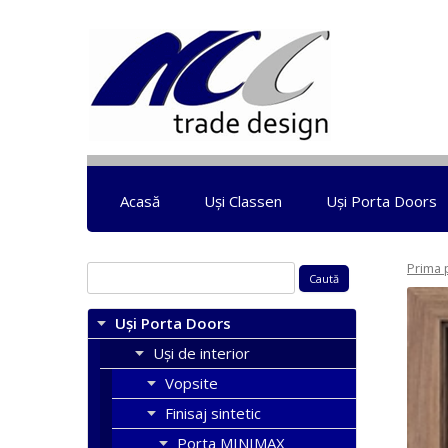
Acasă
Uși Classen
Uși Porta Doors
Prima 
Caută
după:
Uși Porta Doors
Uși de interior
Vopsite
Finisaj sintetic
Porta MINIMAX