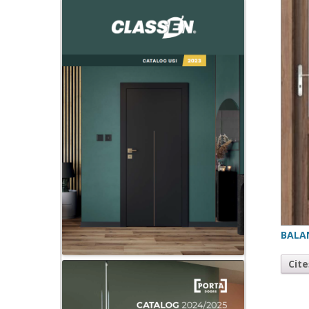
BALA
Cit