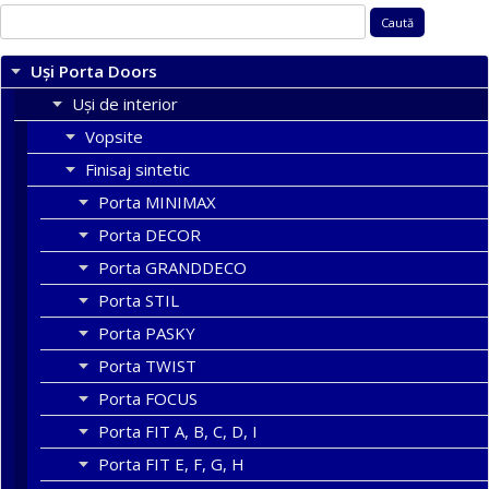
Caută
după:
Uși Porta Doors
Uși de interior
Vopsite
Finisaj sintetic
Porta MINIMAX
Porta DECOR
Porta GRANDDECO
Porta STIL
Porta PASKY
Porta TWIST
Porta FOCUS
Porta FIT A, B, C, D, I
Porta FIT E, F, G, H