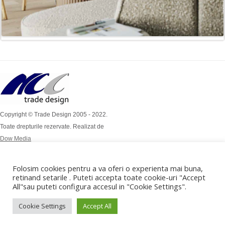
Copyright © Trade Design 2005 - 2022.
Toate drepturile rezervate. Realizat de
Dow Media
Simion Bărnuțiu Nr 4A
Mob: 0724 / 386 112
Folosim cookies pentru a va oferi o experienta mai buna,
Mob: 0732 / 970 192
retinand setarile . Puteti accepta toate cookie-uri "Accept
All"sau puteti configura accesul in "Cookie Settings".
office@tradedesign.ro ,
vanzari@tradedesign.ro
Cookie Settings
Accept All