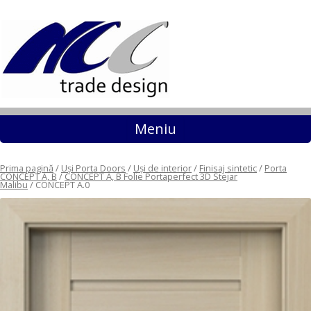
Sari la conținut
Meniu
Prima pagină
/
Uși Porta Doors
/
Uși de interior
/
Finisaj sintetic
/
Porta
CONCEPT A, B
/
CONCEPT A, B Folie Portaperfect 3D Stejar
Malibu
/ CONCEPT A.0