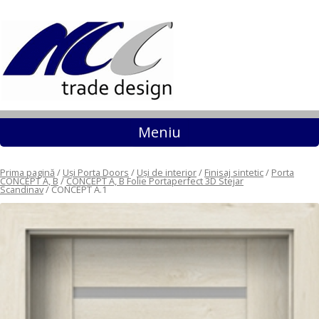
Sari la conținut
Meniu
Prima pagină
/
Uși Porta Doors
/
Uși de interior
/
Finisaj sintetic
/
Porta
CONCEPT A, B
/
CONCEPT A, B Folie Portaperfect 3D Stejar
Scandinav
/ CONCEPT A.1