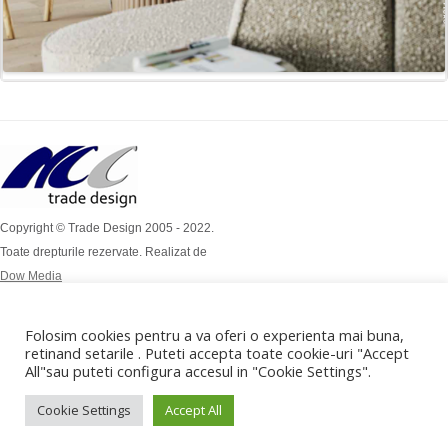
Copyright © Trade Design 2005 - 2022.
Toate drepturile rezervate. Realizat de
Dow Media
Simion Bărnuțiu Nr 4A
Mob: 0724 / 386 112
Folosim cookies pentru a va oferi o experienta mai buna,
Mob: 0732 / 970 192
retinand setarile . Puteti accepta toate cookie-uri "Accept
All"sau puteti configura accesul in "Cookie Settings".
office@tradedesign.ro ,
vanzari@tradedesign.ro
Cookie Settings
Accept All