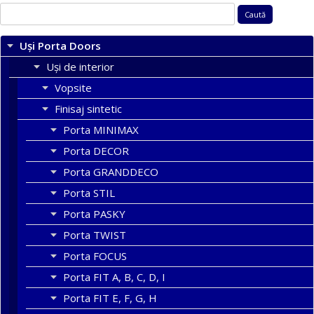
Caută
după:
Uși Porta Doors
Uși de interior
Vopsite
Finisaj sintetic
Porta MINIMAX
Porta DECOR
Porta GRANDDECO
Porta STIL
Porta PASKY
Porta TWIST
Porta FOCUS
Porta FIT A, B, C, D, I
Porta FIT E, F, G, H