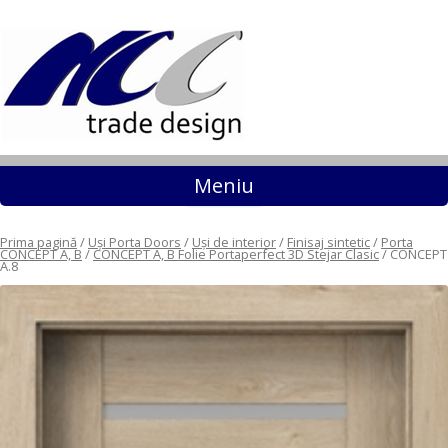
Sari la conținut
Meniu
Prima pagină
/
Uși Porta Doors
/
Uși de interior
/
Finisaj sintetic
/
Porta
CONCEPT A, B
/
CONCEPT A, B Folie Portaperfect 3D Stejar Clasic
/ CONCEPT
A.8