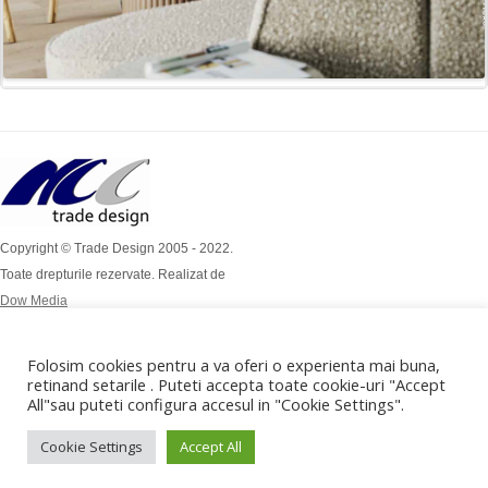
Copyright © Trade Design 2005 - 2022.
Toate drepturile rezervate. Realizat de
Dow Media
Simion Bărnuțiu Nr 4A
Mob: 0724 / 386 112
Folosim cookies pentru a va oferi o experienta mai buna,
Mob: 0732 / 970 192
retinand setarile . Puteti accepta toate cookie-uri "Accept
All"sau puteti configura accesul in "Cookie Settings".
office@tradedesign.ro ,
vanzari@tradedesign.ro
Cookie Settings
Accept All