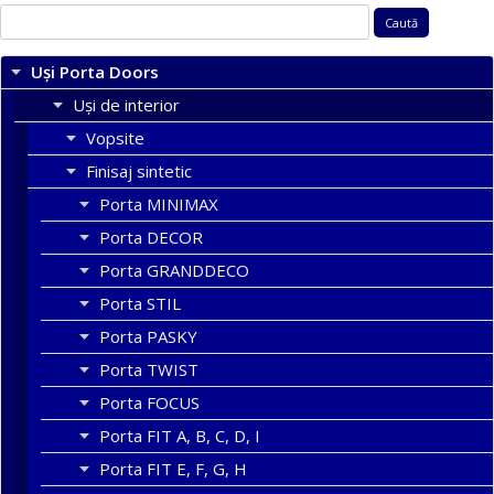
Caută
după:
Uși Porta Doors
Uși de interior
Vopsite
Finisaj sintetic
Porta MINIMAX
Porta DECOR
Porta GRANDDECO
Porta STIL
Porta PASKY
Porta TWIST
Porta FOCUS
Porta FIT A, B, C, D, I
Porta FIT E, F, G, H