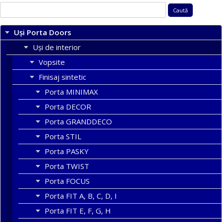
Caută
după:
Uși Porta Doors
Uși de interior
Vopsite
Finisaj sintetic
Porta MINIMAX
Porta DECOR
Porta GRANDDECO
Porta STIL
Porta PASKY
Porta TWIST
Porta FOCUS
Porta FIT A, B, C, D, I
Porta FIT E, F, G, H