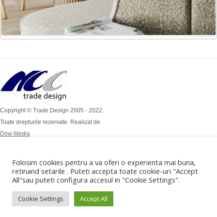
Copyright © Trade Design 2005 - 2022.
Toate drepturile rezervate. Realizat de
Dow Media
Simion Bărnuțiu Nr 4A
Mob: 0724 / 386 112
Folosim cookies pentru a va oferi o experienta mai buna,
Mob: 0732 / 970 192
retinand setarile . Puteti accepta toate cookie-uri "Accept
All"sau puteti configura accesul in "Cookie Settings".
office@tradedesign.ro ,
vanzari@tradedesign.ro
Cookie Settings
Accept All