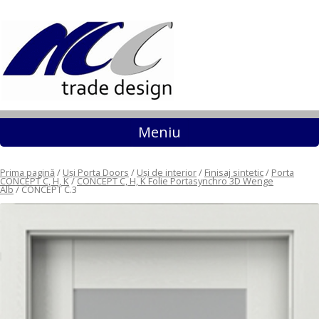
Sari la conținut
Meniu
Prima pagină
/
Uși Porta Doors
/
Uși de interior
/
Finisaj sintetic
/
Porta
CONCEPT C, H, K
/
CONCEPT C, H, K Folie Portasynchro 3D Wenge
Alb
/ CONCEPT C.3