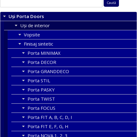
Caută
după:
Uși Porta Doors
Uși de interior
Vopsite
Finisaj sintetic
Porta MINIMAX
Porta DECOR
Porta GRANDDECO
Porta STIL
Porta PASKY
Porta TWIST
Porta FOCUS
Porta FIT A, B, C, D, I
Porta FIT E, F, G, H
Porta NOVA 1, 2, 3