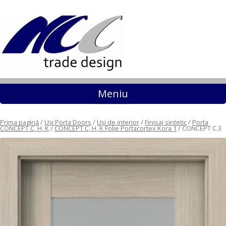
Sari la conținut
Meniu
Prima pagină
/
Uși Porta Doors
/
Uși de interior
/
Finisaj sintetic
/
Porta
CONCEPT C, H, K
/
CONCEPT C, H, K Folie Portacortex Kora 1
/ CONCEPT C.3