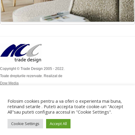
Copyright © Trade Design 2005 - 2022.
Toate drepturile rezervate. Realizat de
Dow Media
Simion Bărnuțiu Nr 4A
Mob: 0724 / 386 112
Folosim cookies pentru a va oferi o experienta mai buna,
Mob: 0732 / 970 192
retinand setarile . Puteti accepta toate cookie-uri "Accept
All"sau puteti configura accesul in "Cookie Settings".
office@tradedesign.ro ,
vanzari@tradedesign.ro
Cookie Settings
Accept All