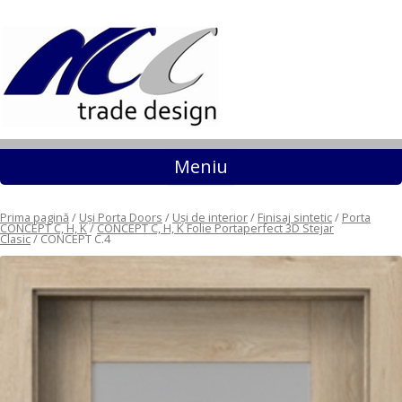
Sari la conținut
Meniu
Prima pagină
/
Uși Porta Doors
/
Uși de interior
/
Finisaj sintetic
/
Porta
CONCEPT C, H, K
/
CONCEPT C, H, K Folie Portaperfect 3D Stejar
Clasic
/ CONCEPT C.4