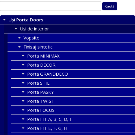
Caută
după:
Uși Porta Doors
Uși de interior
Vopsite
Finisaj sintetic
Porta MINIMAX
Porta DECOR
Porta GRANDDECO
Porta STIL
Porta PASKY
Porta TWIST
Porta FOCUS
Porta FIT A, B, C, D, I
Porta FIT E, F, G, H