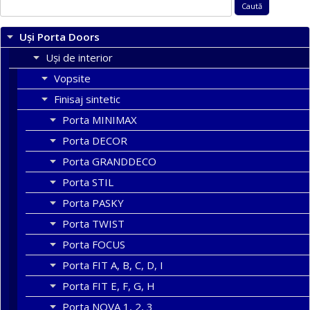
Caută
după:
Uși Porta Doors
Uși de interior
Vopsite
Finisaj sintetic
Porta MINIMAX
Porta DECOR
Porta GRANDDECO
Porta STIL
Porta PASKY
Porta TWIST
Porta FOCUS
Porta FIT A, B, C, D, I
Porta FIT E, F, G, H
Porta NOVA 1, 2, 3