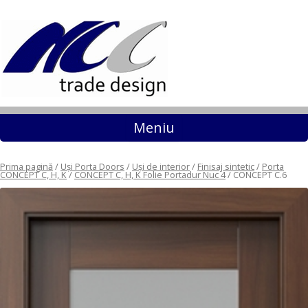
Sari la conținut
Meniu
Prima pagină
/
Uși Porta Doors
/
Uși de interior
/
Finisaj sintetic
/
Porta
CONCEPT C, H, K
/
CONCEPT C, H, K Folie Portadur Nuc 4
/ CONCEPT C.6