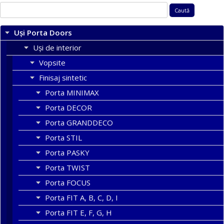
Caută
după:
Uși Porta Doors
Uși de interior
Vopsite
Finisaj sintetic
Porta MINIMAX
Porta DECOR
Porta GRANDDECO
Porta STIL
Porta PASKY
Porta TWIST
Porta FOCUS
Porta FIT A, B, C, D, I
Porta FIT E, F, G, H