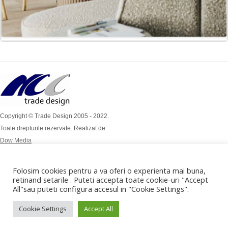
Copyright © Trade Design 2005 - 2022.
Toate drepturile rezervate. Realizat de
Dow Media
Simion Bărnuțiu Nr 4A
Mob: 0724 / 386 112
Folosim cookies pentru a va oferi o experienta mai buna,
Mob: 0732 / 970 192
retinand setarile . Puteti accepta toate cookie-uri "Accept
All"sau puteti configura accesul in "Cookie Settings".
office@tradedesign.ro ,
vanzari@tradedesign.ro
Cookie Settings
Accept All