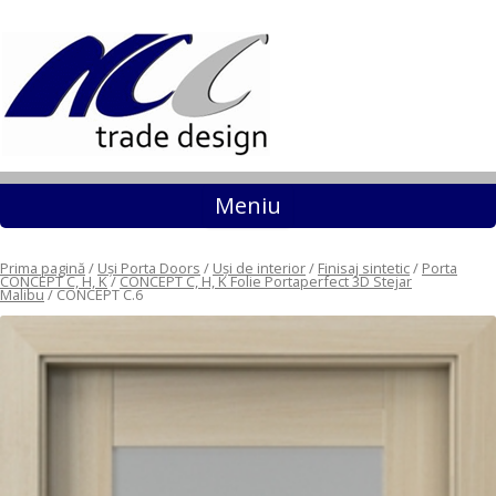
Sari la conținut
Meniu
Prima pagină
/
Uși Porta Doors
/
Uși de interior
/
Finisaj sintetic
/
Porta
CONCEPT C, H, K
/
CONCEPT C, H, K Folie Portaperfect 3D Stejar
Malibu
/ CONCEPT C.6