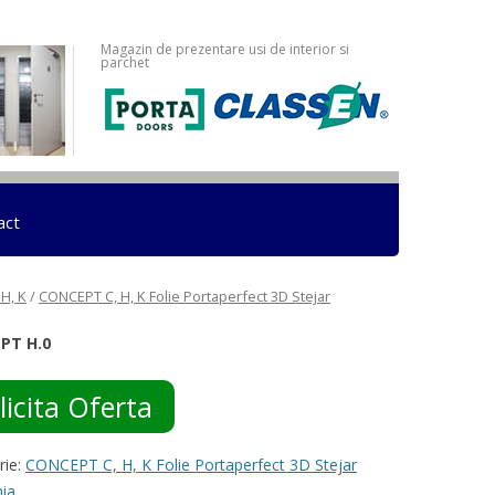
Magazin de prezentare usi de interior si
parchet
act
H, K
/
CONCEPT C, H, K Folie Portaperfect 3D Stejar
PT H.0
licita Oferta
rie:
CONCEPT C, H, K Folie Portaperfect 3D Stejar
nia