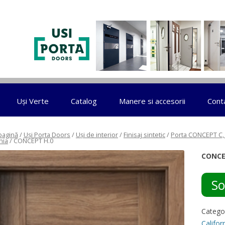
Sari la conținut
Uși Verte
Catalog
Manere si accesorii
Cont
pagină
/
Uși Porta Doors
/
Uși de interior
/
Finisaj sintetic
/
Porta CONCEPT C, 
nia
/ CONCEPT H.0
CONCE
So
Catego
Califor