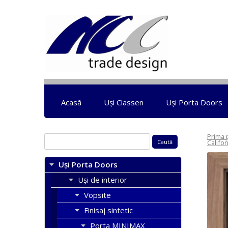
Acasă
Uși Classen
Uși Porta Doors
Prima 
Caută
Califor
după:
Uși Porta Doors
Uși de interior
Vopsite
Finisaj sintetic
Porta MINIMAX