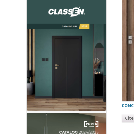
CONC
Cit