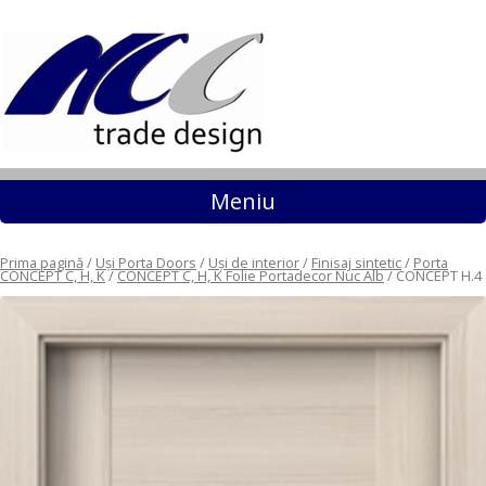
Sari la conținut
Meniu
Prima pagină
/
Uși Porta Doors
/
Uși de interior
/
Finisaj sintetic
/
Porta
CONCEPT C, H, K
/
CONCEPT C, H, K Folie Portadecor Nuc Alb
/ CONCEPT H.4