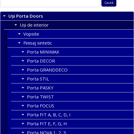
Caută
după:
Uși Porta Doors
Uși de interior
Vopsite
Finisaj sintetic
Porta MINIMAX
Porta DECOR
Porta GRANDDECO
Porta STIL
Porta PASKY
Porta TWIST
Porta FOCUS
Porta FIT A, B, C, D, I
Porta FIT E, F, G, H
Porta NOVA 1, 2, 3