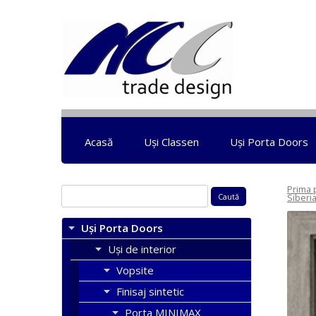
Acasă
Uși Classen
Uși Porta Doors
Prima 
Caută
Siberi
după:
Uși Porta Doors
Uși de interior
Vopsite
Finisaj sintetic
Porta MINIMAX