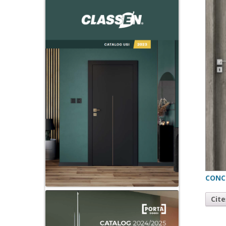
CONC
Cit