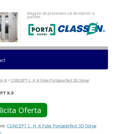
Magazin de prezentare usi de interior si
parchet
act
H, K
/
CONCEPT C, H, K Folie Portaperfect 3D Stejar
PT K.0
licita Oferta
rie:
CONCEPT C, H, K Folie Portaperfect 3D Stejar
n