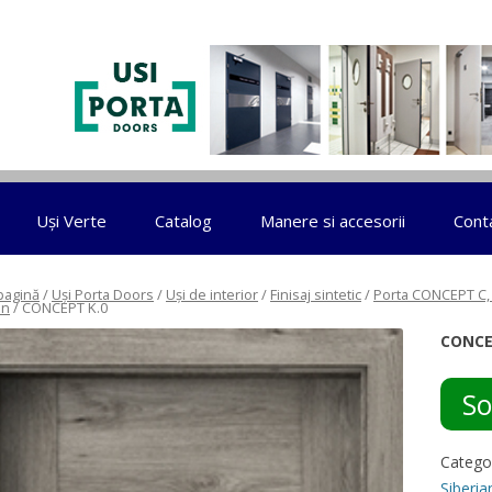
Sari la conținut
Uși Verte
Catalog
Manere si accesorii
Cont
pagină
/
Uși Porta Doors
/
Uși de interior
/
Finisaj sintetic
/
Porta CONCEPT C, 
an
/ CONCEPT K.0
CONCE
So
Catego
Siberia