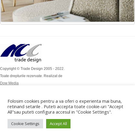
Copyright © Trade Design 2005 - 2022.
Toate drepturile rezervate. Realizat de
Dow Media
Simion Bărnuțiu Nr 4A
Mob: 0724 / 386 112
Folosim cookies pentru a va oferi o experienta mai buna,
Mob: 0732 / 970 192
retinand setarile . Puteti accepta toate cookie-uri "Accept
All"sau puteti configura accesul in "Cookie Settings".
office@tradedesign.ro ,
vanzari@tradedesign.ro
Cookie Settings
Accept All