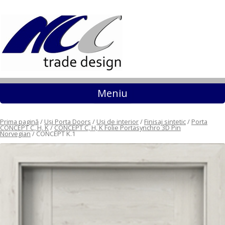
Sari la conținut
Meniu
Prima pagină
/
Uși Porta Doors
/
Uși de interior
/
Finisaj sintetic
/
Porta
CONCEPT C, H, K
/
CONCEPT C, H, K Folie Portasynchro 3D Pin
Norvegian
/ CONCEPT K.1