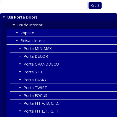
Caută
după:
Uși Porta Doors
Uși de interior
Vopsite
Finisaj sintetic
Porta MINIMAX
Porta DECOR
Porta GRANDDECO
Porta STIL
Porta PASKY
Porta TWIST
Porta FOCUS
Porta FIT A, B, C, D, I
Porta FIT E, F, G, H