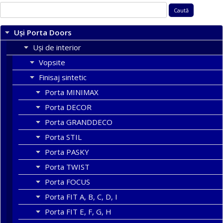
Caută
după:
Uși Porta Doors
Uși de interior
Vopsite
Finisaj sintetic
Porta MINIMAX
Porta DECOR
Porta GRANDDECO
Porta STIL
Porta PASKY
Porta TWIST
Porta FOCUS
Porta FIT A, B, C, D, I
Porta FIT E, F, G, H