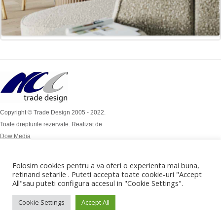
Copyright © Trade Design 2005 - 2022.
Toate drepturile rezervate. Realizat de
Dow Media
Simion Bărnuțiu Nr 4A
Mob: 0724 / 386 112
Folosim cookies pentru a va oferi o experienta mai buna,
Mob: 0732 / 970 192
retinand setarile . Puteti accepta toate cookie-uri "Accept
All"sau puteti configura accesul in "Cookie Settings".
office@tradedesign.ro ,
vanzari@tradedesign.ro
Cookie Settings
Accept All