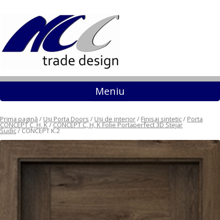
Sari la conținut
Meniu
Prima pagină
/
Uși Porta Doors
/
Uși de interior
/
Finisaj sintetic
/
Porta
CONCEPT C, H, K
/
CONCEPT C, H, K Folie Portaperfect 3D Stejar
Sudic
/ CONCEPT K.2