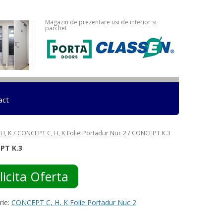
Magazin de prezentare usi de interior si
parchet
act
H, K
/
CONCEPT C, H, K Folie Portadur Nuc 2
/ CONCEPT K.3
PT K.3
licita Oferta
rie:
CONCEPT C, H, K Folie Portadur Nuc 2