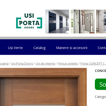
Sari la conținut
Uși Verte
Catalog
Manere si accesorii
Cont
pagină
/
Uși Porta Doors
/
Uși de interior
/
Finisaj sintetic
/
Porta CONCEPT C, 
CONCE
So
Catego