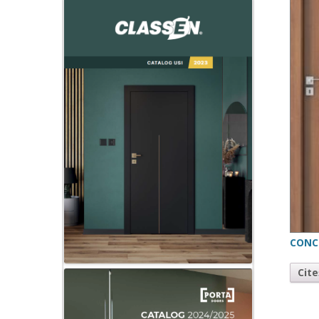
CONC
Cit