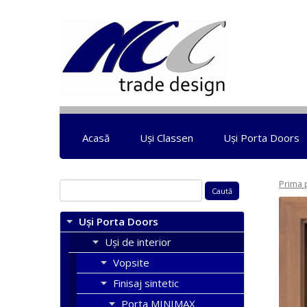
Acasă
Uși Classen
Uși Porta Doors
Prima 
Caută
după:
Uși Porta Doors
Uși de interior
Vopsite
Finisaj sintetic
Porta MINIMAX