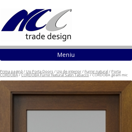
Sari la conținut
Meniu
Prima pagină
/
Uși Porta Doors
/
Uși de interior
/
Furnir natural
/
Porta
CORDOBA
/
CORDOBA Furnir Natural Satin Tabacco
/ CORDOBA geam mic