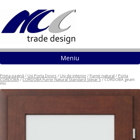
Sari la conținut
Meniu
Prima pagină
/
Uși Porta Doors
/
Uși de interior
/
Furnir natural
/
Porta
CORDOBA
/
CORDOBA Furnir Natural Standard Stejar 5
/ CORDOBA geam
mic