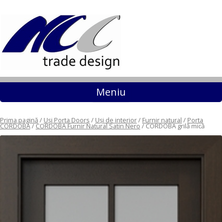
Sari la conținut
Meniu
Prima pagină
/
Uși Porta Doors
/
Uși de interior
/
Furnir natural
/
Porta
CORDOBA
/
CORDOBA Furnir Natural Satin Nero
/ CORDOBA grilă mică