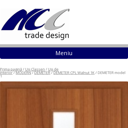
Sari la conținut
Meniu
Prima pagină
/
Uși Classen
/
Uși de
interior
/
MODERN
/
DEMETER
/
DEMETER CPL Walnut 1K
/ DEMETER model
1