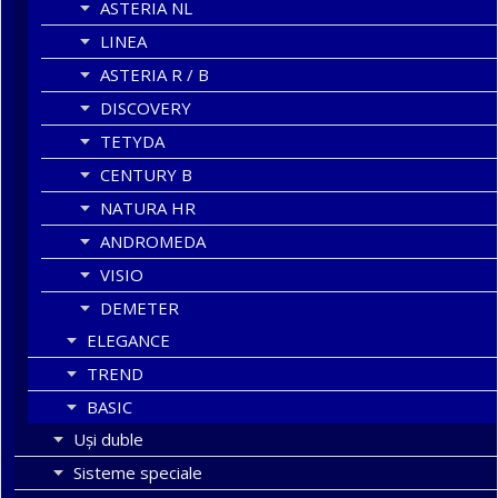
ASTERIA NL
LINEA
ASTERIA R / B
DISCOVERY
TETYDA
CENTURY B
NATURA HR
ANDROMEDA
VISIO
DEMETER
ELEGANCE
TREND
BASIC
Uşi duble
Sisteme speciale