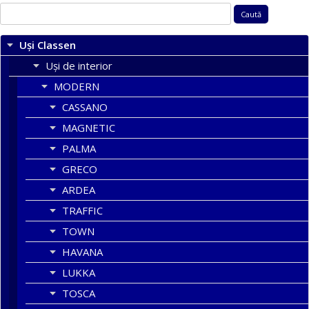
Caută
după:
Uși Classen
Uși de interior
MODERN
CASSANO
MAGNETIC
PALMA
GRECO
ARDEA
TRAFFIC
TOWN
HAVANA
LUKKA
TOSCA