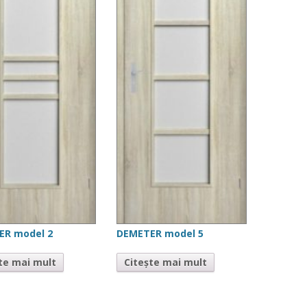
ER model 2
DEMETER model 5
te mai mult
Citește mai mult