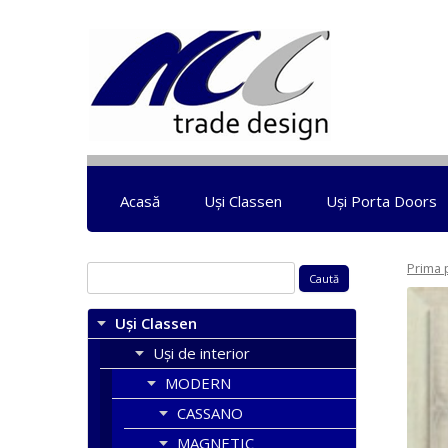
Acasă
Uși Classen
Uși Porta Doors
Prima 
Caută
după:
Uși Classen
Uși de interior
MODERN
CASSANO
MAGNETIC