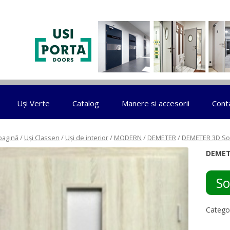
Sari la conținut
Uși Verte
Catalog
Manere si accesorii
Cont
pagină
/
Uși Classen
/
Uși de interior
/
MODERN
/
DEMETER
/
DEMETER 3D S
DEMET
So
Catego