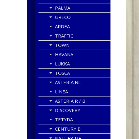
PALMA
GRECO
ARDEA
TRAFFIC
TOWN
HAVANA
LUKKA
TOSCA
ASTERIA NL
LINEA
ASTERIA R / B
DISCOVERY
TETYDA
CENTURY B
NATURA HR