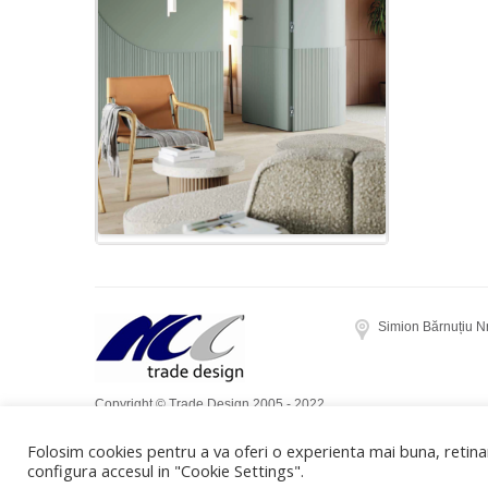
Simion Bărnuțiu N
Copyright © Trade Design 2005 - 2022.
Toate drepturile rezervate. Realizat de
Folosim cookies pentru a va oferi o experienta mai buna, retinan
Dow Media
configura accesul in "Cookie Settings".