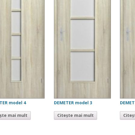
TER model 4
DEMETER model 3
DEMET
ește mai mult
Citește mai mult
Citeș