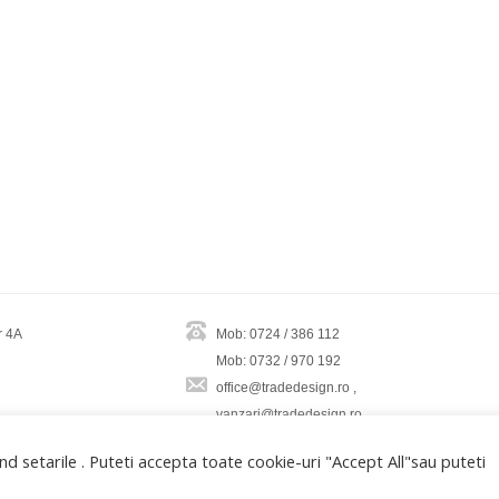
r 4A
Mob: 0724 / 386 112
Mob: 0732 / 970 192
office@tradedesign.ro ,
vanzari@tradedesign.ro
d setarile . Puteti accepta toate cookie-uri "Accept All"sau puteti