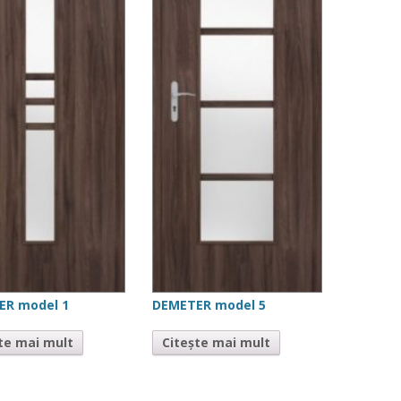
ER model 1
DEMETER model 5
te mai mult
Citește mai mult