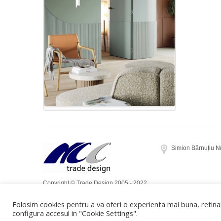
Simion Bărnuțiu N
Copyright © Trade Design 2005 - 2022.
Toate drepturile rezervate. Realizat de
Folosim cookies pentru a va oferi o experienta mai buna, retinan
Dow Media
configura accesul in "Cookie Settings".