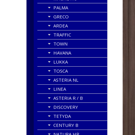
PALMA
GRECO
ARDEA
TRAFFIC
TOWN
HAVANA
LUKKA
TOSCA
ASTERIA NL
LINEA
ASTERIA R / B
DISCOVERY
TETYDA
CENTURY B
NATURA HR