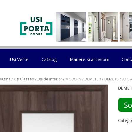
Sari la conținut
Uși Verte
Catalog
Manere si accesorii
Cont
pagină
/
Uși Classen
/
Uși de interior
/
MODERN
/
DEMETER
/
DEMETER 3D S
DEMET
So
Categor