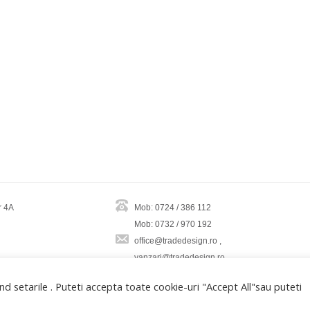
r 4A
Mob: 0724 / 386 112
Mob: 0732 / 970 192
office@tradedesign.ro ,
vanzari@tradedesign.ro
d setarile . Puteti accepta toate cookie-uri "Accept All"sau puteti