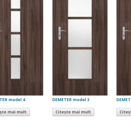
TER model 4
DEMETER model 3
DEMET
ește mai mult
Citește mai mult
Citeș