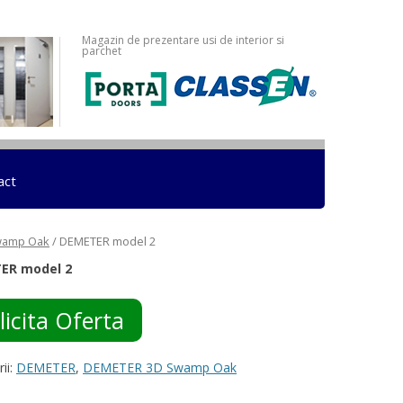
Magazin de prezentare usi de interior si
parchet
act
wamp Oak
/ DEMETER model 2
ER model 2
licita Oferta
ii:
DEMETER
,
DEMETER 3D Swamp Oak