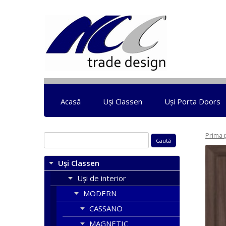
Acasă
Uși Classen
Uși Porta Doors
Prima 
Caută
după:
Uși Classen
Uși de interior
MODERN
CASSANO
MAGNETIC