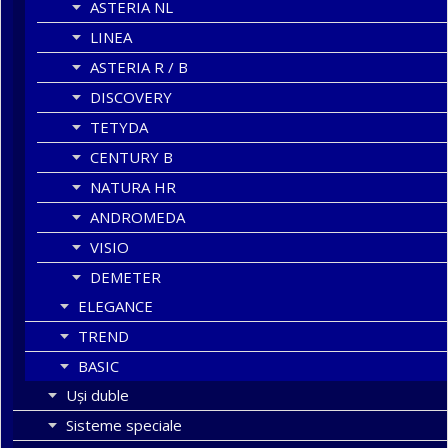
ASTERIA NL
LINEA
ASTERIA R / B
DISCOVERY
TETYDA
CENTURY B
NATURA HR
ANDROMEDA
VISIO
DEMETER
ELEGANCE
TREND
BASIC
Uşi duble
Sisteme speciale