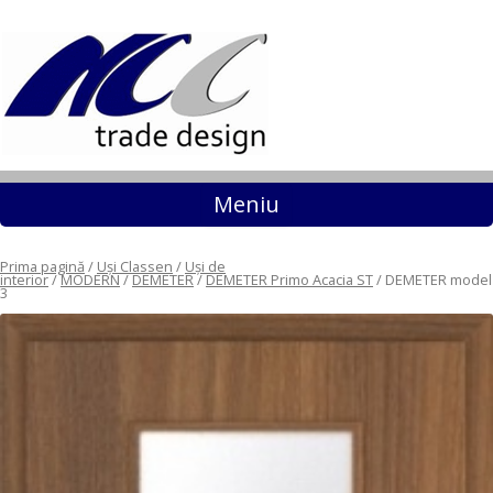
Sari la conținut
Meniu
Prima pagină
/
Uși Classen
/
Uși de
interior
/
MODERN
/
DEMETER
/
DEMETER Primo Acacia ST
/ DEMETER model
3