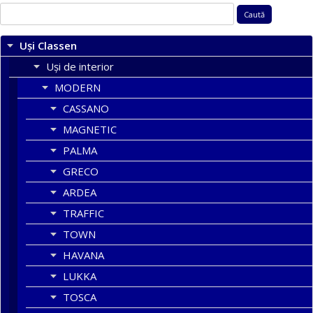
Caută
după:
Uși Classen
Uși de interior
MODERN
CASSANO
MAGNETIC
PALMA
GRECO
ARDEA
TRAFFIC
TOWN
HAVANA
LUKKA
TOSCA