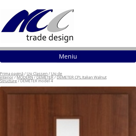
Sari la conținut
Meniu
Prima pagină
/
Uși Classen
/
Uși de
interior
/
MODERN
/
DEMETER
/
DEMETER CPL Italian Walnut
Structure
/ DEMETER model 4