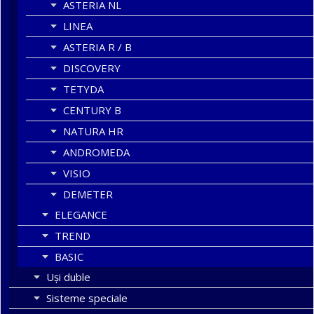
ASTERIA NL
LINEA
ASTERIA R / B
DISCOVERY
TETYDA
CENTURY B
NATURA HR
ANDROMEDA
VISIO
DEMETER
ELEGANCE
TREND
BASIC
Uşi duble
Sisteme speciale