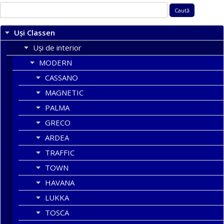
Caută
după:
Uși Classen
Uși de interior
MODERN
CASSANO
MAGNETIC
PALMA
GRECO
ARDEA
TRAFFIC
TOWN
HAVANA
LUKKA
TOSCA