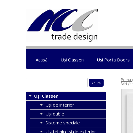
Acasă
Uși Classen
Uși Porta Doors
Prima 
Caută
Grey (
după:
Uși Classen
Uși de interior
Uşi duble
Sisteme speciale
Uși tehnice și de exterior