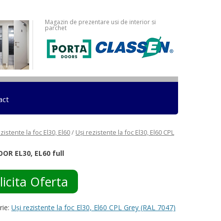
Magazin de prezentare usi de interior si
parchet
act
zistente la foc El30, El60
/
Uși rezistente la foc El30, El60 CPL
OOR EL30, EL60 full
licita Oferta
rie:
Uși rezistente la foc El30, El60 CPL Grey (RAL 7047)