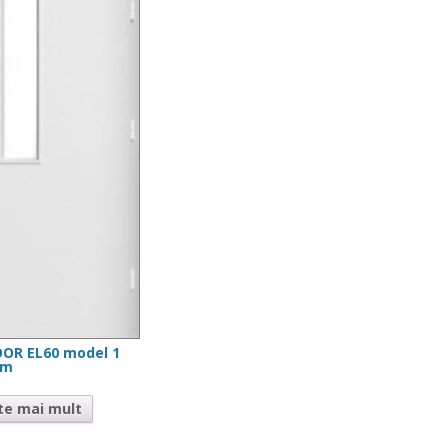
OOR EL60 model 1
am
te mai mult