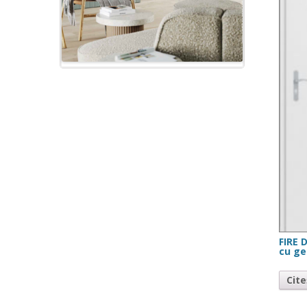
FIRE 
cu g
Cit