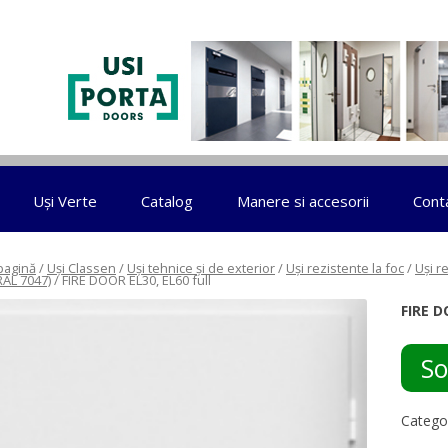
Sari la conținut
Uși Verte
Catalog
Manere si accesorii
Cont
pagină
/
Uși Classen
/
Uși tehnice și de exterior
/
Uși rezistente la foc
/
Uși re
RAL 7047)
/ FIRE DOOR EL30, EL60 full
FIRE D
So
Catego