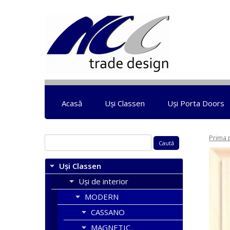
Acasă
Uși Classen
Uși Porta Doors
Prima 
Caută
după:
Uși Classen
Uși de interior
MODERN
CASSANO
MAGNETIC