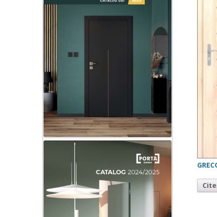
GREC
Cit