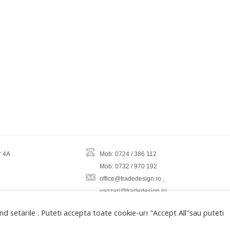
r 4A
Mob: 0724 / 386 112
Mob: 0732 / 970 192
office@tradedesign.ro ,
vanzari@tradedesign.ro
d setarile . Puteti accepta toate cookie-uri "Accept All"sau puteti