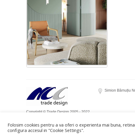
Simion Bărnuțiu N
Copyright © Trade Design 2005 - 2022.
Toate drepturile rezervate. Realizat de
Folosim cookies pentru a va oferi o experienta mai buna, retinan
Dow Media
configura accesul in "Cookie Settings".