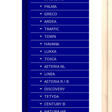
PALMA
GRECO
ARDEA
TRAFFIC
TOWN
HAVANA
LUKKA
TOSCA
ASTERIA NL
LINEA
ASTERIA R / B
DISCOVERY
TETYDA
CENTURY B
NATURA HR