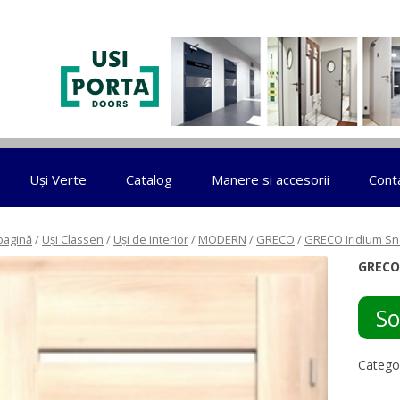
Sari la conținut
Uși Verte
Catalog
Manere si accesorii
Cont
pagină
/
Uși Classen
/
Uși de interior
/
MODERN
/
GRECO
/
GRECO Iridium S
GRECO
So
Catego