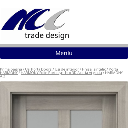
Sari la conținut
Meniu
Prima pagină
/
Uși Porta Doors
/
Uși de interior
/
Finisaj sintetic
/
Porta
HARMONY
/
HARMONY Folie Portasynchro 3D Acacia Argintiu
/ HARMONY
A.2