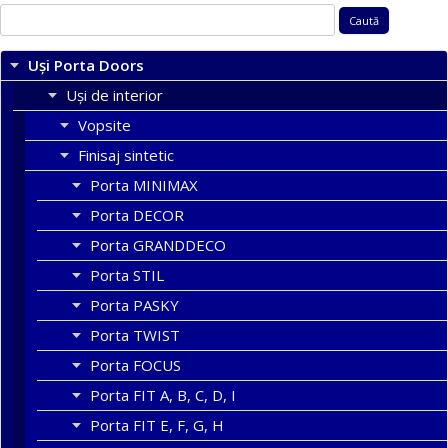
Caută
după:
Uși Porta Doors
Uși de interior
Vopsite
Finisaj sintetic
Porta MINIMAX
Porta DECOR
Porta GRANDDECO
Porta STIL
Porta PASKY
Porta TWIST
Porta FOCUS
Porta FIT A, B, C, D, I
Porta FIT E, F, G, H