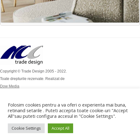
Copyright © Trade Design 2005 - 2022.
Toate drepturile rezervate. Realizat de
Dow Media
Simion Bărnuțiu Nr 4A
Mob: 0724 / 386 112
Folosim cookies pentru a va oferi o experienta mai buna,
Mob: 0732 / 970 192
retinand setarile . Puteti accepta toate cookie-uri "Accept
All"sau puteti configura accesul in "Cookie Settings".
office@tradedesign.ro ,
vanzari@tradedesign.ro
Cookie Settings
Accept All