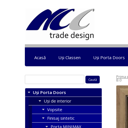
Acasă
Uși Classen
Uși Porta Doors
Prima 
Caută
B.0
după:
Uși Porta Doors
Uși de interior
Vopsite
Finisaj sintetic
Porta MINIMAX