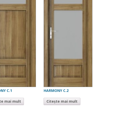
NY C.1
HARMONY C.2
te mai mult
Citește mai mult