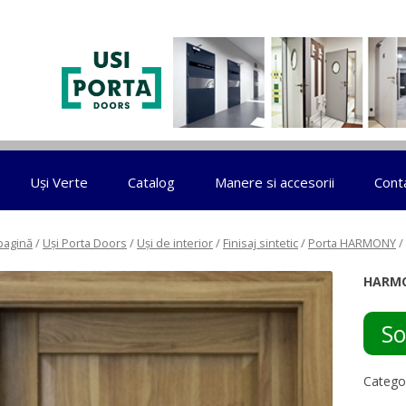
Sari la conținut
Uși Verte
Catalog
Manere si accesorii
Cont
pagină
/
Uși Porta Doors
/
Uși de interior
/
Finisaj sintetic
/
Porta HARMONY
/
HARMO
So
Catego