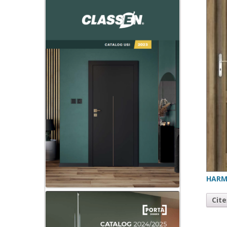
HARM
Cit