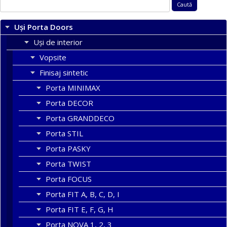
Caută
după:
Uși Porta Doors
Uși de interior
Vopsite
Finisaj sintetic
Porta MINIMAX
Porta DECOR
Porta GRANDDECO
Porta STIL
Porta PASKY
Porta TWIST
Porta FOCUS
Porta FIT A, B, C, D, I
Porta FIT E, F, G, H
Porta NOVA 1, 2, 3