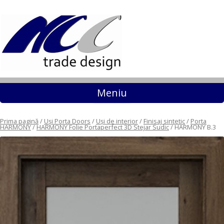
Sari la conținut
Meniu
Prima pagină
/
Uși Porta Doors
/
Uși de interior
/
Finisaj sintetic
/
Porta
HARMONY
/
HARMONY Folie Portaperfect 3D Stejar Sudic
/ HARMONY B.3