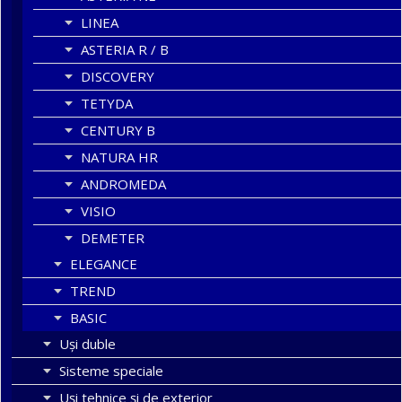
LINEA
ASTERIA R / B
DISCOVERY
TETYDA
CENTURY B
NATURA HR
ANDROMEDA
VISIO
DEMETER
ELEGANCE
TREND
BASIC
Uşi duble
Sisteme speciale
Uși tehnice și de exterior