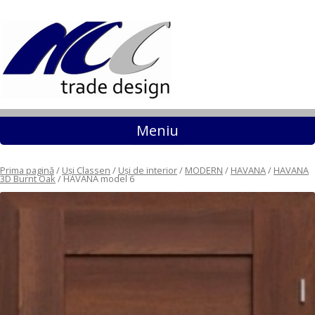
Sari la conținut
Meniu
Prima pagină
/
Uși Classen
/
Uși de interior
/
MODERN
/
HAVANA
/
HAVANA
3D Burnt Oak
/ HAVANA model 6