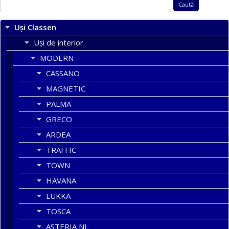
Caută
după:
Uși Classen
Uși de interior
MODERN
CASSANO
MAGNETIC
PALMA
GRECO
ARDEA
TRAFFIC
TOWN
HAVANA
LUKKA
TOSCA
ASTERIA NL