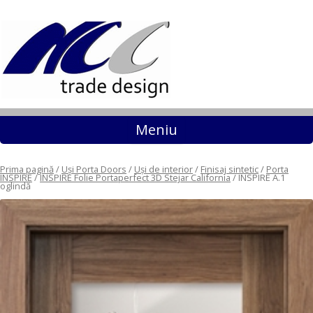
Sari la conținut
Meniu
Prima pagină
/
Uși Porta Doors
/
Uși de interior
/
Finisaj sintetic
/
Porta
INSPIRE
/
INSPIRE Folie Portaperfect 3D Stejar California
/ INSPIRE A.1
oglindă