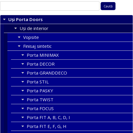
Caută
după:
Uși Porta Doors
Uși de interior
Vopsite
Finisaj sintetic
Porta MINIMAX
Porta DECOR
Porta GRANDDECO
Porta STIL
Porta PASKY
Porta TWIST
Porta FOCUS
Porta FIT A, B, C, D, I
Porta FIT E, F, G, H