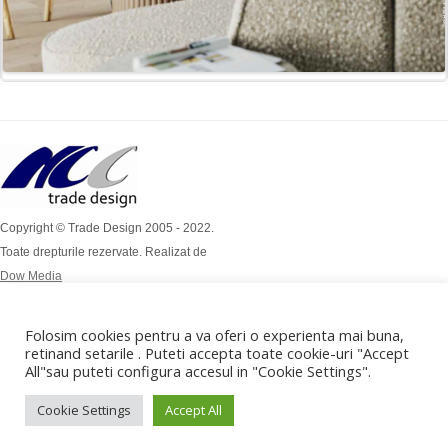
Copyright © Trade Design 2005 - 2022.
Toate drepturile rezervate. Realizat de
Dow Media
Simion Bărnuțiu Nr 4A
Mob: 0724 / 386 112
Folosim cookies pentru a va oferi o experienta mai buna,
Mob: 0732 / 970 192
retinand setarile . Puteti accepta toate cookie-uri "Accept
All"sau puteti configura accesul in "Cookie Settings".
office@tradedesign.ro ,
vanzari@tradedesign.ro
Cookie Settings
Accept All