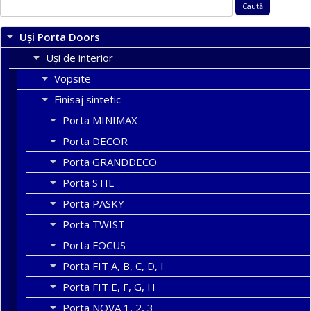
Caută
după:
Uși Porta Doors
Uși de interior
Vopsite
Finisaj sintetic
Porta MINIMAX
Porta DECOR
Porta GRANDDECO
Porta STIL
Porta PASKY
Porta TWIST
Porta FOCUS
Porta FIT A, B, C, D, I
Porta FIT E, F, G, H
Porta NOVA 1, 2, 3