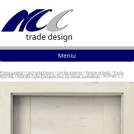
Sari la conținut
Meniu
Prima pagină
/
Uși Porta Doors
/
Uși de interior
/
Finisaj sintetic
/
Porta
INSPIRE
/
INSPIRE Folie Portaperfect 3D Stejar Scandinav
/ INSPIRE C.0