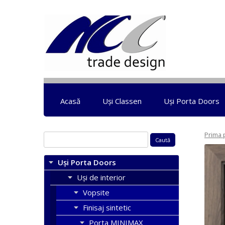
Acasă
Uși Classen
Uși Porta Doors
Prima 
Caută
după:
Uși Porta Doors
Uși de interior
Vopsite
Finisaj sintetic
Porta MINIMAX