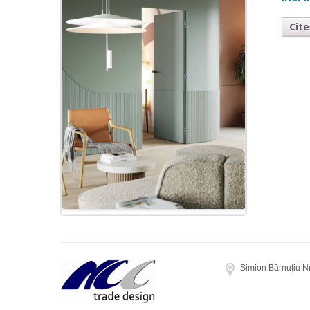
Cit
Simion Bărnuțiu N