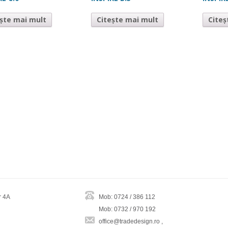
ește mai mult
Citește mai mult
Citeș
r 4A
Mob: 0724 / 386 112
Mob: 0732 / 970 192
office@tradedesign.ro ,