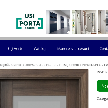
Sari la conținut
Uși Verte
Catalog
Manere si accesorii
Cont
pagină
/
Uși Porta Doors
/
Uși de interior
/
Finisaj sintetic
/
Porta INSPIRE
/
IN
INSPIR
So
Catego