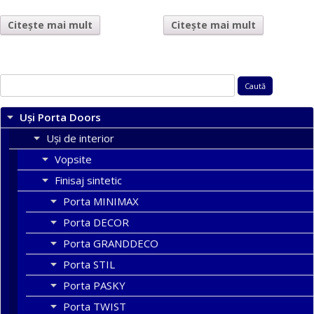
Citește mai mult
Citește mai mult
Caută
după:
Uși Porta Doors
Uși de interior
Vopsite
Finisaj sintetic
Porta MINIMAX
Porta DECOR
Porta GRANDDECO
Porta STIL
Porta PASKY
Porta TWIST