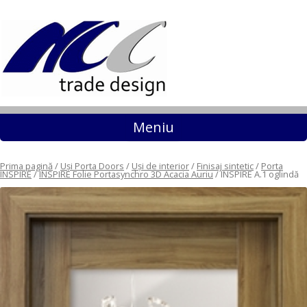
Sari la conținut
Meniu
Prima pagină
/
Uși Porta Doors
/
Uși de interior
/
Finisaj sintetic
/
Porta
INSPIRE
/
INSPIRE Folie Portasynchro 3D Acacia Auriu
/ INSPIRE A.1 oglindă