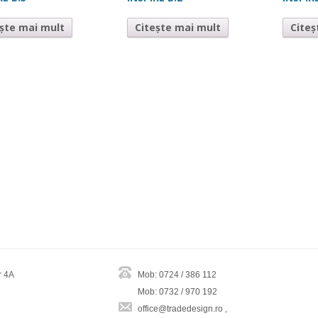
ește mai mult
Citește mai mult
Citeș
r 4A
Mob: 0724 / 386 112
Mob: 0732 / 970 192
office@tradedesign.ro ,