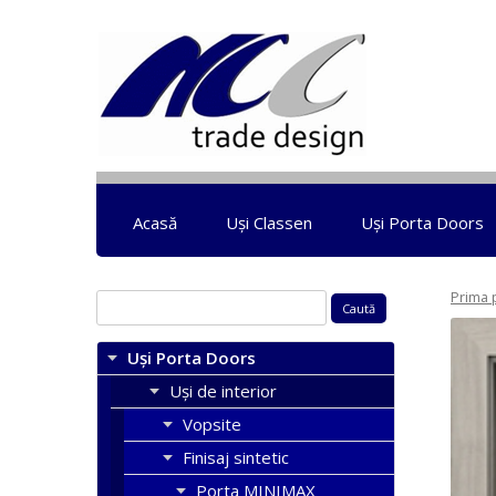
Acasă
Uși Classen
Uși Porta Doors
Prima 
Caută
după:
Uși Porta Doors
Uși de interior
Vopsite
Finisaj sintetic
Porta MINIMAX