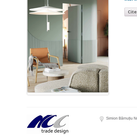
Cit
Simion Bărnuțiu N