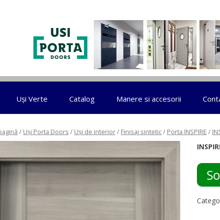
Sari la conținut
Uși Verte
Catalog
Manere si accesorii
Cont
pagină
/
Uși Porta Doors
/
Uși de interior
/
Finisaj sintetic
/
Porta INSPIRE
/
IN
INSPIR
So
Catego