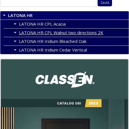
Caută
după:
LATONA HR
LATONA HR CPL Acacia
LATONA HR CPL Walnut two directions 2K
LATONA HR Iridium Bleached Oak
LATONA HR Iridium Cedar Vertical