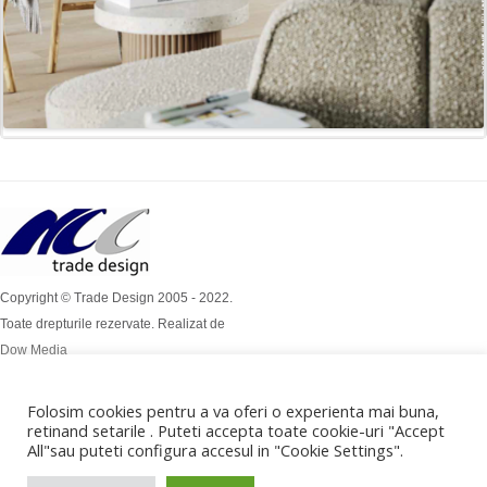
Copyright © Trade Design 2005 - 2022.
Toate drepturile rezervate. Realizat de
Dow Media
Simion Bărnuțiu Nr 4A
Mob: 0724 / 386 112
Folosim cookies pentru a va oferi o experienta mai buna,
retinand setarile . Puteti accepta toate cookie-uri "Accept
Mob: 0732 / 970 192
All"sau puteti configura accesul in "Cookie Settings".
office@tradedesign.ro ,
vanzari@tradedesign.ro