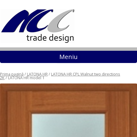
Sari la conținut
Meniu
Prima pagină
/
LATONA HR
/
LATONA HR CPL Walnut two directions
2K
/ LATONA HR model 1