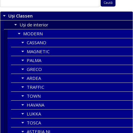
Caută
după:
Uși Classen
Uși de interior
MODERN
CASSANO
MAGNETIC
PALMA
GRECO
ARDEA
TRAFFIC
TOWN
HAVANA
LUKKA
TOSCA
ASTERIA NL