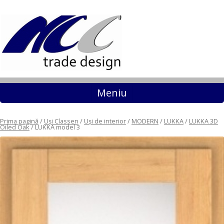
Sari la conținut
Meniu
Prima pagină
/
Uși Classen
/
Uși de interior
/
MODERN
/
LUKKA
/
LUKKA 3D
Oiled Oak
/ LUKKA model 3