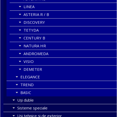
LINEA
ASTERIA R / B
DISCOVERY
TETYDA
CENTURY B
NATURA HR
ANDROMEDA
VISIO
DEMETER
ELEGANCE
TREND
BASIC
Uşi duble
Sisteme speciale
Uși tehnice și de exterior