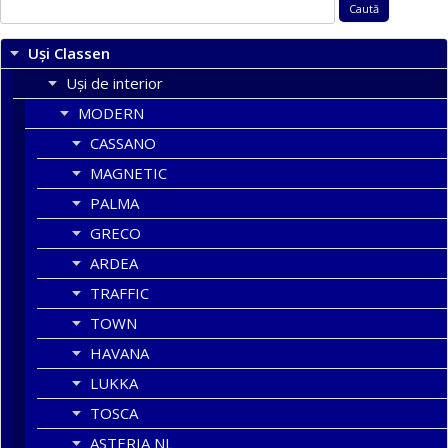
Caută
după:
Uși Classen
Uși de interior
MODERN
CASSANO
MAGNETIC
PALMA
GRECO
ARDEA
TRAFFIC
TOWN
HAVANA
LUKKA
TOSCA
ASTERIA NL