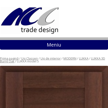
Sari la conținut
Meniu
Prima pagină
/
Uși Classen
/
Uși de interior
/
MODERN
/
LUKKA
/
LUKKA 3D
Burnt Oak
/ LUKKA model 5