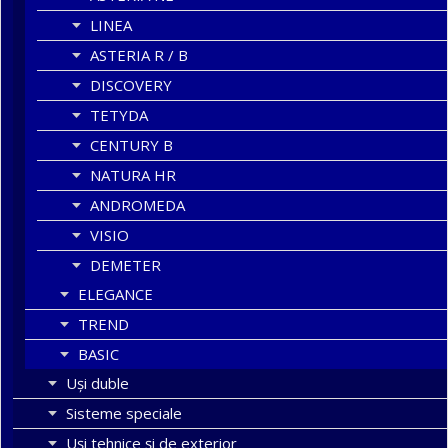
LINEA
ASTERIA R / B
DISCOVERY
TETYDA
CENTURY B
NATURA HR
ANDROMEDA
VISIO
DEMETER
ELEGANCE
TREND
BASIC
Uşi duble
Sisteme speciale
Uși tehnice și de exterior