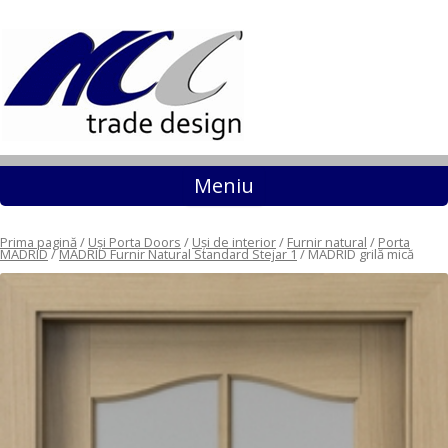
Sari la conținut
Meniu
Prima pagină
/
Uși Porta Doors
/
Uși de interior
/
Furnir natural
/
Porta
MADRID
/
MADRID Furnir Natural Standard Stejar 1
/ MADRID grilă mică