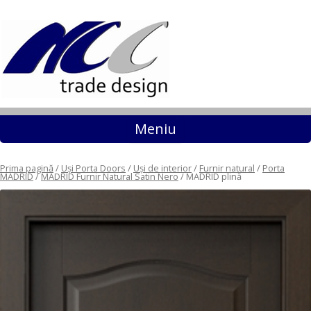
Sari la conținut
Meniu
Prima pagină
/
Uși Porta Doors
/
Uși de interior
/
Furnir natural
/
Porta
MADRID
/
MADRID Furnir Natural Satin Nero
/ MADRID plină