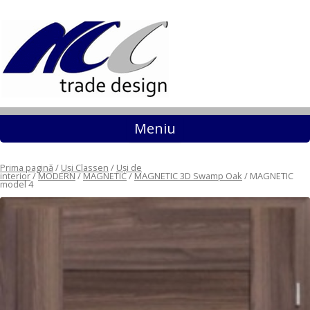
Sari la conținut
Meniu
Prima pagină
/
Uși Classen
/
Uși de
interior
/
MODERN
/
MAGNETIC
/
MAGNETIC 3D Swamp Oak
/ MAGNETIC
model 4