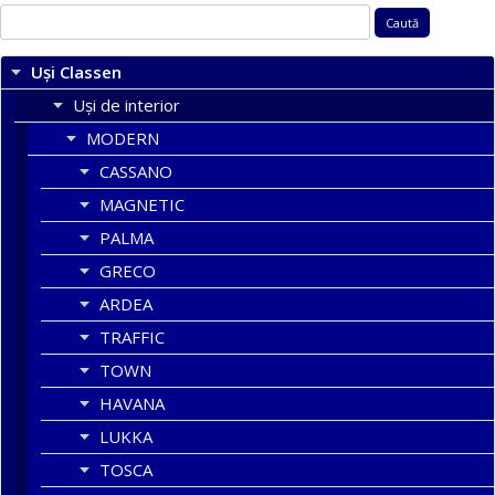
Caută
după:
Uși Classen
Uși de interior
MODERN
CASSANO
MAGNETIC
PALMA
GRECO
ARDEA
TRAFFIC
TOWN
HAVANA
LUKKA
TOSCA