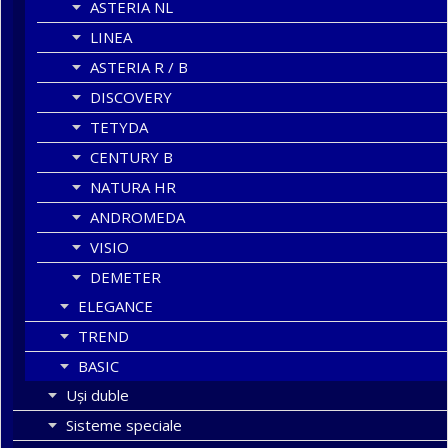
ASTERIA NL
LINEA
ASTERIA R / B
DISCOVERY
TETYDA
CENTURY B
NATURA HR
ANDROMEDA
VISIO
DEMETER
ELEGANCE
TREND
BASIC
Uşi duble
Sisteme speciale