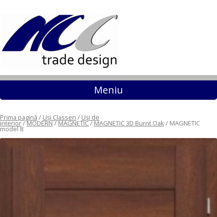
Sari la conținut
Meniu
Prima pagină
/
Uși Classen
/
Uși de
interior
/
MODERN
/
MAGNETIC
/
MAGNETIC 3D Burnt Oak
/ MAGNETIC
model 8