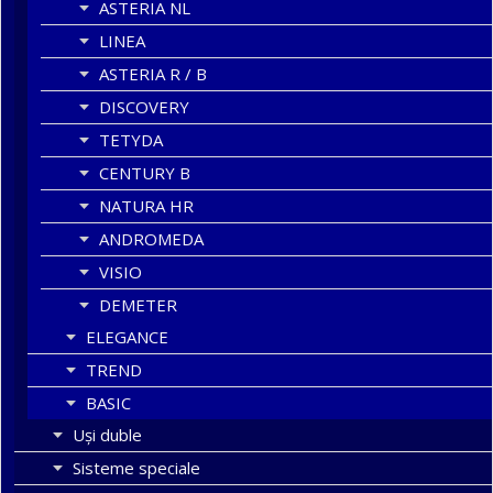
ASTERIA NL
LINEA
ASTERIA R / B
DISCOVERY
TETYDA
CENTURY B
NATURA HR
ANDROMEDA
VISIO
DEMETER
ELEGANCE
TREND
BASIC
Uşi duble
Sisteme speciale