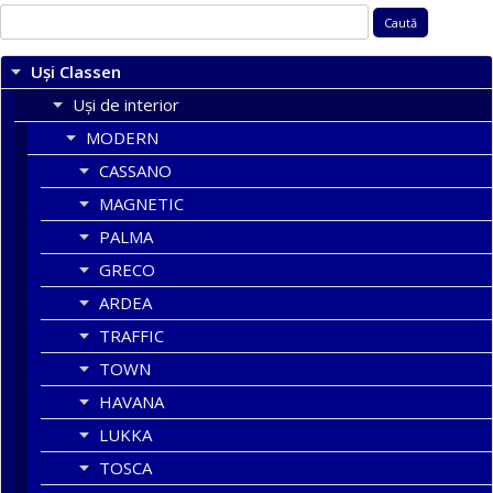
Caută
după:
Uși Classen
Uși de interior
MODERN
CASSANO
MAGNETIC
PALMA
GRECO
ARDEA
TRAFFIC
TOWN
HAVANA
LUKKA
TOSCA